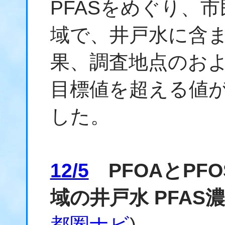
PFASをめぐり、
域で、井戸水に含
果、調査地点のお
目標値を超える値
した。
12/5
PFOAとPF
域の井戸水 PFAS
都圏ナビ
)