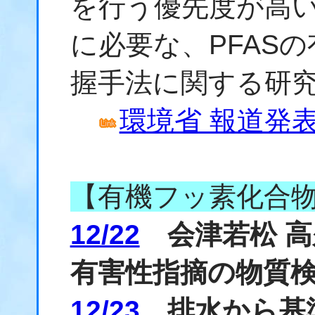
を行う優先度が高
に必要な、PFAS
握手法に関する研
環境省 報道発表資
【有機フッ素化合
12/22
会津若松 高
有害性指摘の物質
12/23
排水から基準