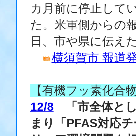
カ月前に停止してい
た。米軍側からの
日、市や県に伝え
横須賀市 報道発表
【有機フッ素化合
12/8
「市全体とし
まり「PFAS対応