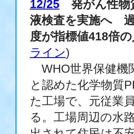
12/25
発がん性物
液検査を実施へ 過
度が指標値418倍
ライン
)
WHO世界保健機
と認めた化学物質P
た工場で、元従業
る。工場周辺の水
出されて住民は不