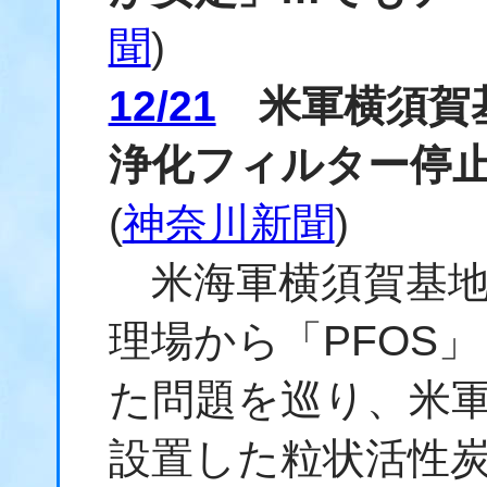
聞
)
12/21
米軍横須賀基
浄化フィルター停
(
神奈川新聞
)
米海軍横須賀基地
理場から「PFOS」
た問題を巡り、米
設置した粒状活性