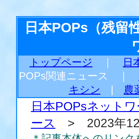
日本POPs（残
トップページ
｜
日
POPs関連ニュース ｜
キシン
|
農
日本POPsネット
ース
> 2023年1
＊記事本体へのリンク