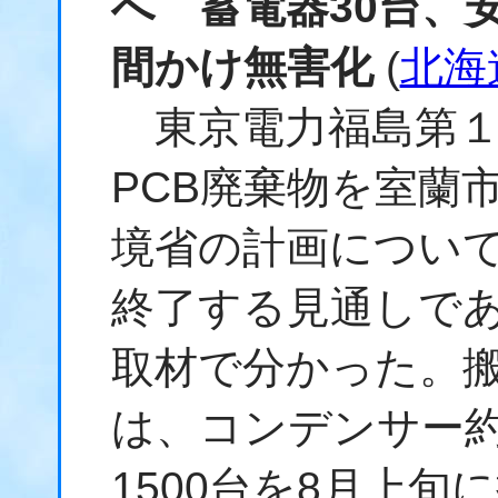
へ 蓄電器30台、安
間かけ無害化
(
北海
東京電力福島第１
PCB廃棄物を室蘭
境省の計画について
終了する見通しで
取材で分かった。搬
は、コンデンサー約
1500台を8月上旬