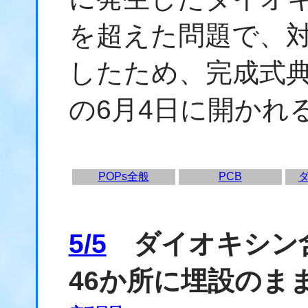
を超えた問題で、
したため、完成式典
の6月4日に開かれ
POPs全般
PCB
5/5
ダイオキシン含
46か所に埋設のま