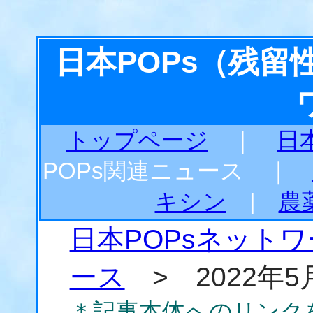
日本POPs（残
トップページ
｜
日
POPs関連ニュース ｜
キシン
|
農
日本POPsネット
ース
> 2022年5
＊記事本体へのリンク