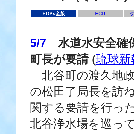
POPs全般
PCB
5/7
水道水安全確保
町長が要請
(
琉球新
北谷町の渡久地政
の松田了局長を訪
関する要請を行っ
北谷浄水場を巡っ