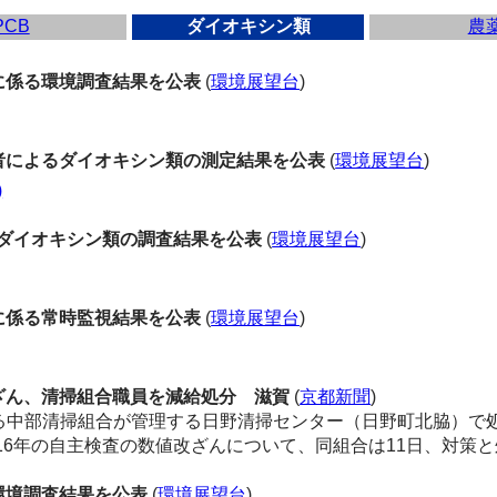
PCB
ダイオキシン類
農
に係る環境調査結果を公表
(
環境展望台
)
によるダイオキシン類の測定結果を公表
(
環境展望台
)
)
ダイオキシン類の調査結果を公表
(
環境展望台
)
に係る常時監視結果を公表
(
環境展望台
)
ん、清掃組合職員を減給処分 滋賀
(
京都新聞
)
中部清掃組合が管理する日野清掃センター（日野町北脇）で
、16年の自主検査の数値改ざんについて、同組合は11日、対策
環境調査結果を公表
(
環境展望台
)