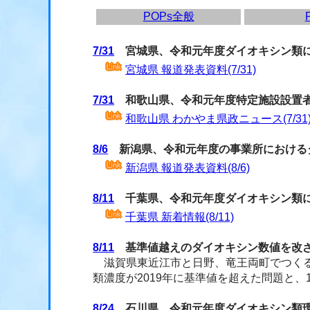
POPs全般
7/31
宮城県、令和元年度ダイオキシン類
宮城県 報道発表資料(7/31)
7/31
和歌山県、令和元年度特定施設設置者
和歌山県 わかやま県政ニュース(7/31
8/6
新潟県、令和元年度の事業所における
新潟県 報道発表資料(8/6)
8/11
千葉県、令和元年度ダイオキシン類
千葉県 新着情報(8/11)
8/11
基準値越えのダイオキシン数値を改ざ
滋賀県東近江市と日野、竜王両町でつくる
類濃度が2019年に基準値を超えた問題と
8/24
石川県、令和元年度ダイオキシン類