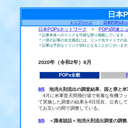
日本
トップページ
｜
日本POPsネ
日本POPsネットワーク
>
POPs関連ニ
＊記事本体へのリンクを可能な限り掲載しています。
＊一部の記事の全文購読には、リンク先サイトでの会
＊記事は予告なくリンク切れとなることがございます
2020年（令和2年）8月
POPs全般
8/5
泡消火剤流出の調査結果、国と県と米
4月に米軍普天間飛行場で有毒な有機フッ素
て実施した調査の結果を4日現在、公表し
てお互いの間で調整している。
8/5
＜識者談話＞泡消火剤流出調査の調整