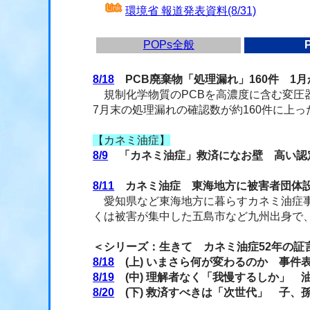
環境省 報道発表資料(8/31)
POPs全般
8/18
PCB廃棄物「処理漏れ」160件 1
規制化学物質のPCBを高濃度に含む変圧
7月末の処理漏れの確認数が約160件に上
【カネミ油症】
8/9
「カネミ油症」救済になお壁 高い認
8/11
カネミ油症 東海地方に被害者団体設
愛知県など東海地方に暮らすカネミ油症事
くは被害が集中した五島市など九州出身で、
＜シリーズ：生きて カネミ油症52年の証
8/18
(上) いまさら何が変わるのか 事件
8/19
(中) 理解者なく「我慢するしか」 
8/20
(下) 救済すべきは「次世代」 子、