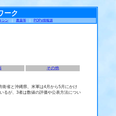
ワーク
キシン
|
農薬等
|
POPs情報源
薬
その他
防衛省と沖縄県、米軍は4月から5月にかけ
いるが、3者は数値の評価や公表方法につい