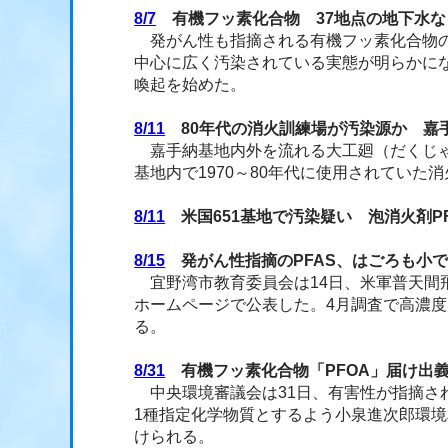
8/7
有機フッ素化合物 37地点の地下水な
発がん性も指摘される有機フッ素化合物の一
中心に広く汚染されている実態が明らかに
喚起を始めた。
8/11
80年代の消火訓練場が汚染源か 嘉手
嘉手納基地内外を流れる大工廻（だくじゃ
基地内で1970～80年代に使用されていた
8/11
米国651基地で汚染疑い 泡消火剤P
8/15
発がん性指摘のPFAS、はごろも小
宜野湾市教育委員会は14日、米軍普天間
ホームページで公表した。4月調査で高濃度
る。
8/31
有機フッ素化合物「PFOA」届け出
中央環境審議会は31日、有害性が指摘さ
1種指定化学物質とするよう小泉進次郎環
けられる。