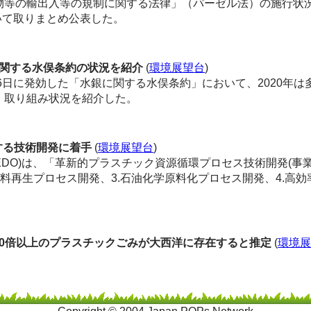
物
等の輸出入等の規制に関する法律」（パーゼル法）の施行状
いて取りまとめ公表した。
関する水俣条約の状況を紹介
(
環境展望台
)
16日に発効した「水銀に関する水俣条約」において、2020年
、取り組み状況を紹介した。
する技術開発に着手
(
環境展望台
)
O)は、「革新的プラスチック資源循環プロセス技術開発(事業期間(
材料再生プロセス開発、3.石油化学原料化プロセス開発、4.高
0倍以上のプラスチックごみが大西洋に存在すると推定
(
環境