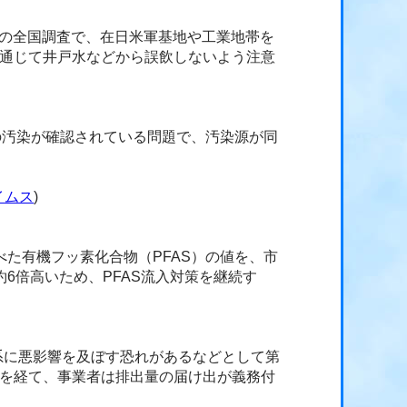
水の全国調査で、在日米軍基地や工業地帯を
を通じて井戸水などから誤飲しないよう注意
の汚染が確認されている問題で、汚染源が同
イムス
)
た有機フッ素化合物（PFAS）の値を、市
6倍高いため、PFAS流入対策を継続す
系に悪影響を及ぼす恐れがあるなどとして第
正を経て、事業者は排出量の届け出が義務付