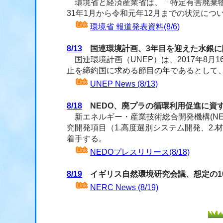
環境省と経済産業省は、「
特定有害廃棄
31年1月から令和元年12月までの状況につ
環境省 報道発表資料(8/6)
8/13
国連環境計画、3年目を迎えた水銀に
国連環境計画（UNEP）は、2017年8月
止を締約国に求める節目の年であるとして
UNEP News (8/13)
8/18
NEDO、廃プラの循環利用促進に資
新エネルギー・産業技術総合開発機構(NED
究開発項目（1.高度選別システム開発、2.
着手する。
NEDOプレスリリース(8/18)
8/19
イギリス自然環境研究会議、想定の1
NERC News (8/19)