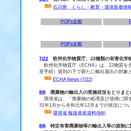
石川県 くらし・教育・環境新着情報(8
POPs全般
POPs全般
7/22
欧州化学物質庁、22種類の有害化学
欧州化学物質庁（ECHA）は、22物質を
意手続）規則の下で新たに輸出届出の対象
ECHA News (7/22)
8/6
廃棄物の輸出入の実施状況をとりまと
環境省は、「
廃棄物
の処理及び清掃に関
31年1月から令和元年12月までの状況につ
環境省 報道発表資料(8/6)
8/6
特定有害廃棄物等の輸出入等の規制に