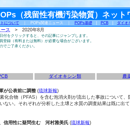
POPs（残留性有機汚染物質）ネット
ットについて
｜ POPs関連ニュース ｜
POPs基礎
|
PCB
|
ダイオ
ュース
> 2020年8月
日付をクリックすると、その記事にジャンプします。
員登録（有料または無料）が必要な場合がございます。
のでご了承ください。
PCB
ダイオキシン類
農
軍が公表前に調整
(
琉球新報
)
化合物（PFAS）を含む泡消火剤が流出した事故について、
ていない。それぞれが分析した土壌と水質の調査結果は既に出て
、信用性に疑問生む 河村雅美氏
(
琉球新報
)