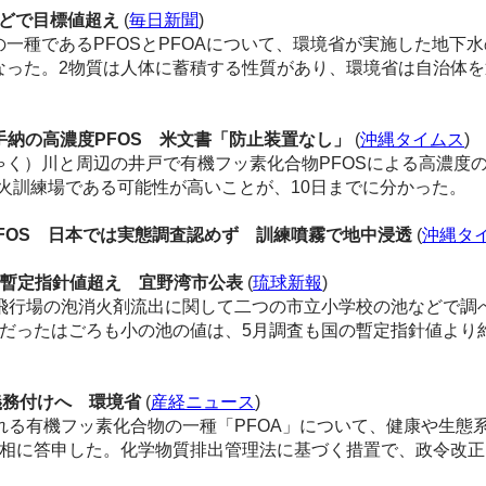
どで目標値超え
(
毎日新聞
)
種であるPFOSとPFOAについて、環境省が実施した地下
なった。2物質は人体に蓄積する性質があり、環境省は自治体
納の高濃度PFOS 米文書「防止装置なし」
(
沖縄タイムス
)
く）川と周辺の井戸で有機フッ素化合物PFOSによる高濃度
消火訓練場である可能性が高いことが、10日までに分かった。
FOS 日本では実態調査認めず 訓練噴霧で地中浸透
(
沖縄タ
で暫定指針値超え 宜野湾市公表
(
琉球新報
)
飛行場の泡消火剤流出に関して二つの市立小学校の池などで調べ
だったはごろも小の池の値は、5月調査も国の暫定指針値より約
義務付けへ 環境省
(
産経ニュース
)
れる有機フッ素化合物の一種「PFOA」について、健康や生態
境相に答申した。化学物質排出管理法に基づく措置で、政令改