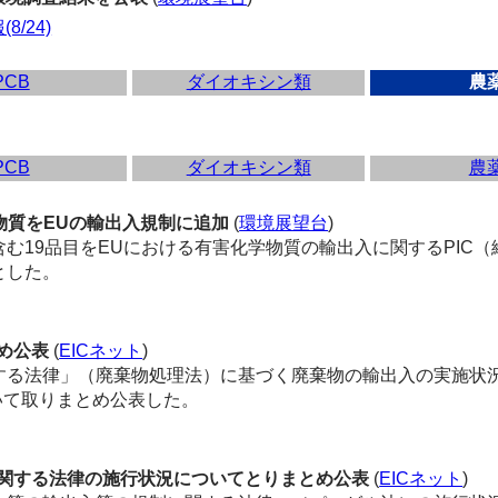
/24)
PCB
ダイオキシン類
農
PCB
ダイオキシン類
農
物質をEUの輸出入規制に追加
(
環境展望台
)
含む19品目をEUにおける有害化学物質の輸出入に関するPIC
とした。
め公表
(
EICネット
)
する法律」（
廃棄物
処理法）に基づく
廃棄物
の輸出入の実施状
いて取りまとめ公表した。
関する法律の施行状況についてとりまとめ公表
(
EICネット
)