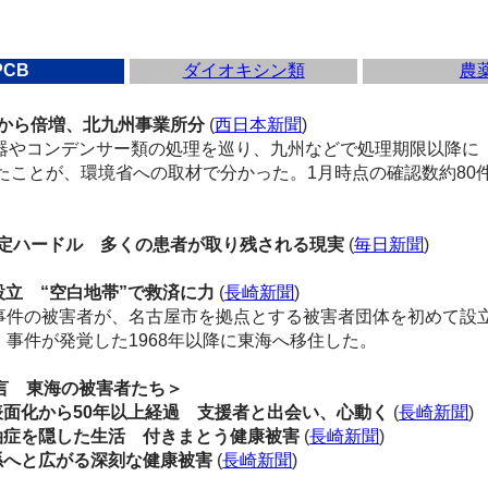
PCB
ダイオキシン類
農
月から倍増、北九州事業所分
(
西日本新聞
)
器やコンデンサー類の処理を巡り、九州などで処理期限以降に
ったことが、環境省への取材で分かった。1月時点の確認数約80
定ハードル 多くの患者が取り残される現実
(
毎日新聞
)
立 “空白地帯”で救済に力
(
長崎新聞
)
件の被害者が、名古屋市を拠点とする被害者団体を初めて設立
事件が発覚した1968年以降に東海へ移住した。
言 東海の被害者たち＞
表面化から50年以上経過 支援者と出会い、心動く
(
長崎新聞
)
油症を隠した生活 付きまとう健康被害
(
長崎新聞
)
孫へと広がる深刻な健康被害
(
長崎新聞
)