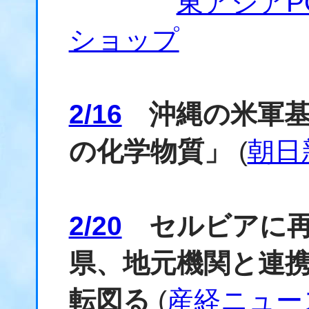
東アジアP
ショップ
2/16
沖縄の米軍基
の化学物質」
(
朝日
2/20
セルビアに再
県、地元機関と連
転図る
(
産経ニュー