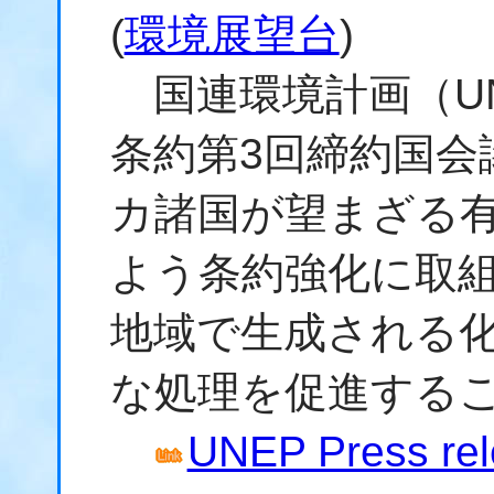
(
環境展望台
)
国連環境計画（U
条約第3回締約国会
カ諸国が望まざる
よう条約強化に取
地域で生成される
な処理を促進する
UNEP Press rel