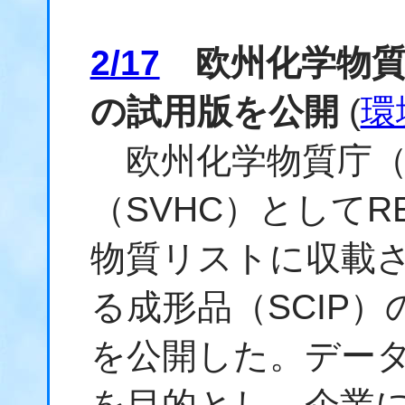
2/17
欧州化学物質庁
の試用版を公開
(
環
欧州化学物質庁（E
（SVHC）としてR
物質リストに収載
る成形品（SCIP
を公開した。デー
を目的とし、企業に