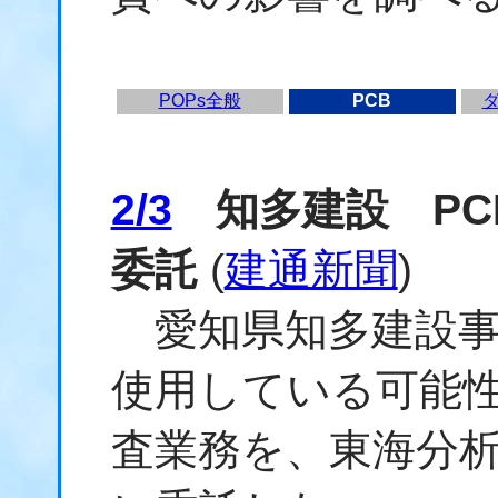
POPs全般
PCB
2/3
知多建設 PC
委託
(
建通新聞
)
愛知県知多建設事
使用している可能
査業務を、東海分