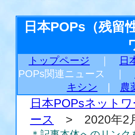
日本POPs（残
トップページ
｜
日
POPs関連ニュース ｜
キシン
|
農
日本POPsネット
ース
> 2020年2
＊記事本体へのリンク