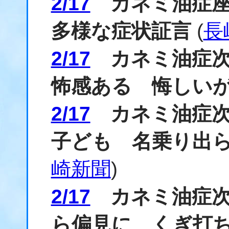
2/17
カネミ油症座
多様な症状証言
(
長
2/17
カネミ油症次
怖感ある 悔しい
2/17
カネミ油症次
子ども 名乗り出
崎新聞
)
2/17
カネミ油症次
ら偏見に くぎ打