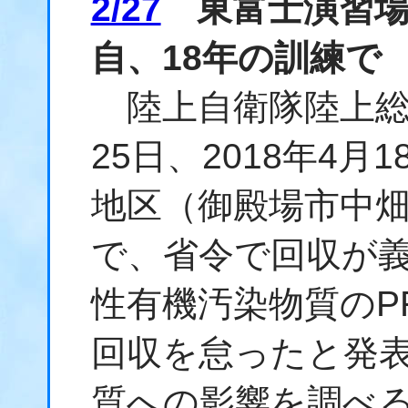
2/27
東富士演習場
自、18年の訓練で
陸上自衛隊陸上総
25日、2018年4
地区（御殿場市中
で、省令で回収が
性有機汚染物質のP
回収を怠ったと発
質への影響を調べ