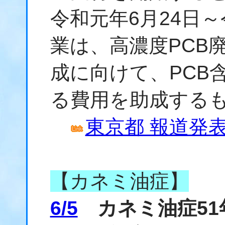
令和元年6月24日～
業は、高濃度PCB
成に向けて、PCB
る費用を助成する
東京都 報道発表資
【カネミ油症】
6/5
カネミ油症51