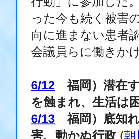
行動」に参加した
った今も続く被害
向に進まない患者
会議員らに働きか
6/12
福岡）潜在す
を蝕まれ、生活は
6/13
福岡）底知れ
害、動かぬ行政
(
朝