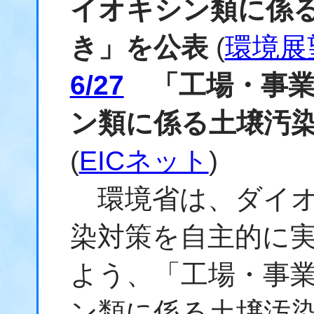
イオキシン類に係
き」を公表
(
環境展
6/27
「工場・事業
ン類に係る土壌汚
(
EICネット
)
環境省は、
ダイ
染
対策を自主的に
よう、「工場・事
ン類
に係る
土壌汚