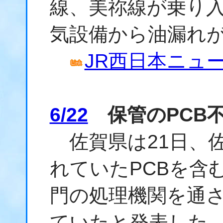
線、美祢線が乗り
気設備から油漏れ
JR西日本ニュース
6/22
保管のPCB
佐賀県は21日、
れていたPCBを含
門の処理機関を通
ていたと発表した