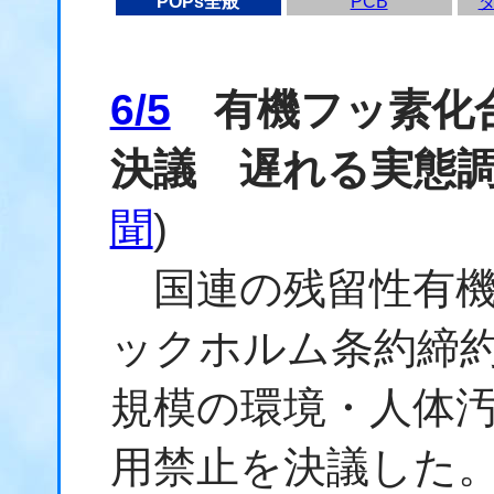
POPs全般
PCB
6/5
有機フッ素化合
決議 遅れる実態
聞
)
国連の残留性有機
ックホルム条約締約
規模の環境・人体汚
用禁止を決議した