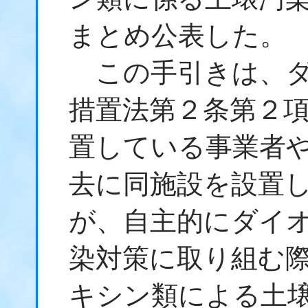
まとめ公表した。
この手引きは、
措置法第２条第２
置している事業者
去に同施設を設置
が、自主的に
ダイ
染
対策に取り組む
キシン類
による
土