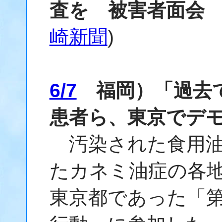
査を 被害者面会
崎新聞
)
6/7
福岡）「過去で
患者ら、東京でデ
汚染された食用油
たカネミ油症の各地
東京都であった「第