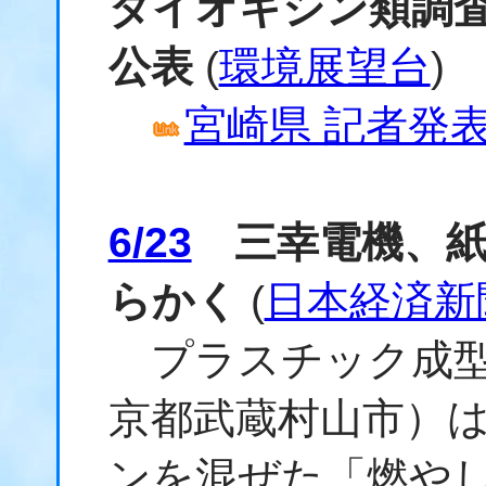
ダイオキシン類調査
公表
(
環境展望台
)
宮崎県 記者発表資
6/23
三幸電機、紙
らかく
(
日本経済新
プラスチック成型
京都武蔵村山市）
ンを混ぜた「燃や