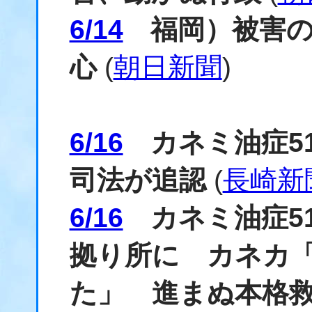
6/14
福岡）被害の
心
(
朝日新聞
)
6/16
カネミ油症5
司法が追認
(
長崎新
6/16
カネミ油症5
拠り所に カネカ
た」 進まぬ本格