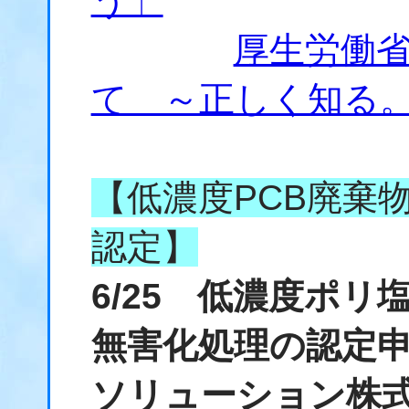
う」
厚生労働
て ～正しく知る
【低濃度PCB廃棄
認定】
6/25 低濃度ポ
無害化処理の認定
ソリューション株