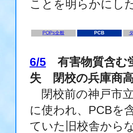
ことを明らかにし
POPs全般
PCB
6/5
有害物質含む蛍
失 閉校の兵庫商
閉校前の神戸市立
に使われ、PCBを
ていた旧校舎から