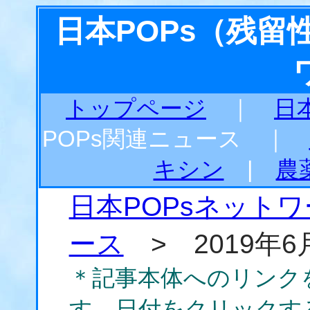
日本POPs（残
トップページ
｜
日
POPs関連ニュース ｜
キシン
|
農
日本POPsネット
ース
> 2019年6
＊記事本体へのリンク
す。日付をクリックす