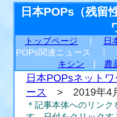
日本POPs（残
トップページ
｜
日
POPs関連ニュース ｜
キシン
|
農
日本POPsネット
ース
> 2019年4
＊記事本体へのリンク
す。日付をクリックす