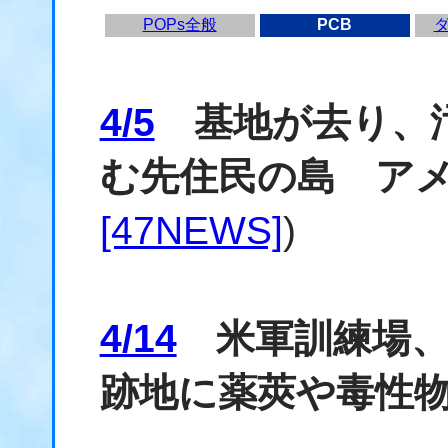
POPs全般
PCB
4/5
基地が去り、汚
む先住民の島 ア
[47NEWS]
)
4/14
米軍訓練場、
跡地に薬莢や毒性