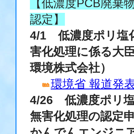
【低濃度PCB廃棄
認定】
4/1 低濃度ポリ
害化処理に係る大
環境株式会社）
環境省 報道発表資
4/26 低濃度ポ
無害化処理の認定
かんでんエンジニ