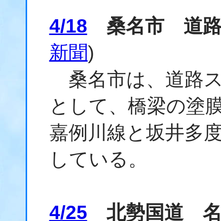
4/18
桑名市 道路
新聞
)
桑名市は、道路ス
として、橋梁の塗膜
嘉例川線と坂井多
している。
4/25
北勢国道 名