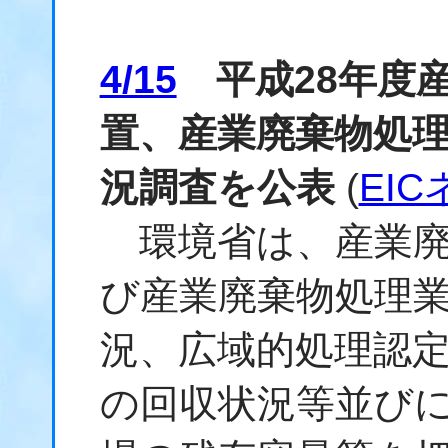
4/15
平成28年度
置、産業廃棄物処
況調査を公表
(
EI
環境省は、産業廃
び産業廃棄物処理
況、広域的処理認
の回収状況等並び