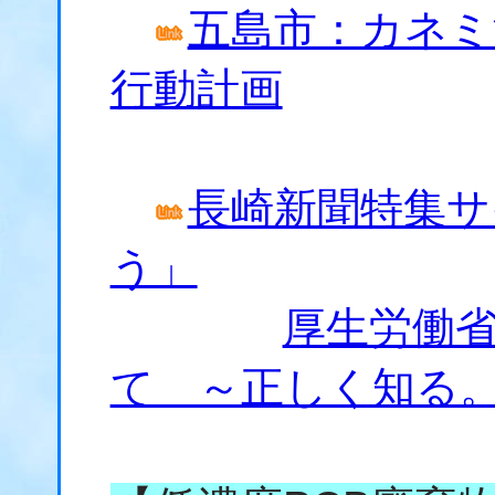
五島市：カネミ
行動計画
長崎新聞特集サ
う」
厚生労働
て ～正しく知る