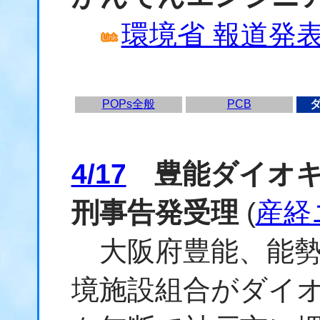
環境省 報道発表資
POPs全般
PCB
4/17
豊能ダイオキ
刑事告発受理
(
産経
大阪府豊能、能勢
境施設組合がダイ