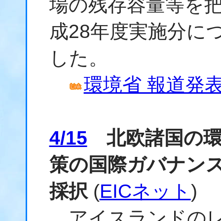
場の残存容量等を
成28年度実施分に
した。
環境省 報道発表資
4/15
北欧諸国の環
策の国際ガバナン
採択
(
EICネット
)
アイスランドのレ