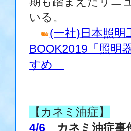
期も踏まえたリニ
いる。
(一社)日本照
BOOK2019「照
すめ」
【カネミ油症】
4/6
カネミ油症事件