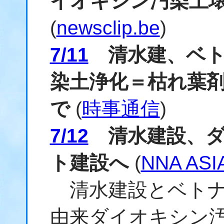
イオキシン汚染土
(
newsclip.be
)
7/11
清水建、ベト
染土浄化＝枯れ葉
で
(
時事通信
)
7/12
清水建設、ダ
ト建設へ
(
NNA ASI
清水建設とベトナ
由来ダイオキシン