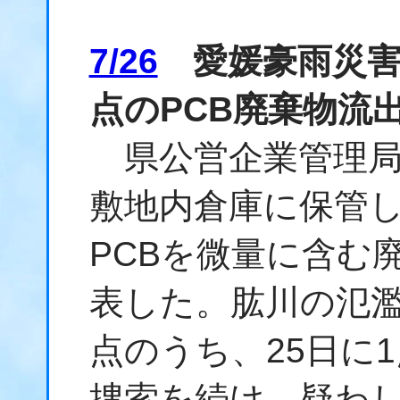
7/26
愛媛豪雨災害
点のPCB廃棄物流
県公営企業管理局
敷地内倉庫に保管
PCBを微量に含む
表した。肱川の氾濫
点のうち、25日に
捜索を続け、疑わ