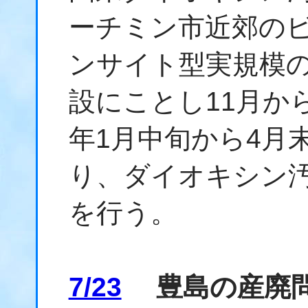
ーチミン市近郊の
ンサイト型実規模
設にことし11月から
年1月中旬から4月
り、ダイオキシン
を行う。
7/23
豊島の産廃問