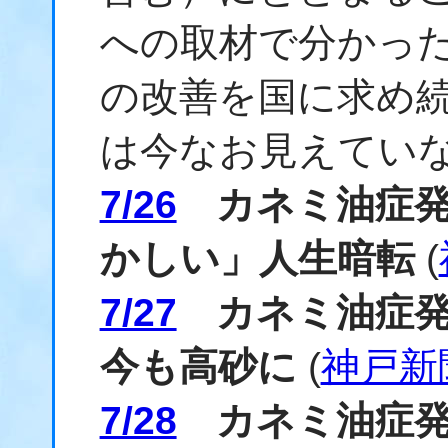
への取材で分かっ
の改善を国に求め
は今なお見えてい
7/26
カネミ油症発覚
かしい」人生暗転
(
7/27
カネミ油症発覚
今も高砂に
(
神戸新
7/28
カネミ油症発覚