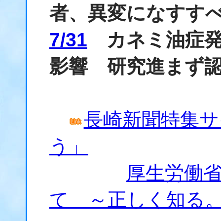
者、異変になすす
7/31
カネミ油症発覚
影響 研究進まず
長崎新聞特集サ
う」
厚生労働
て ～正しく知る