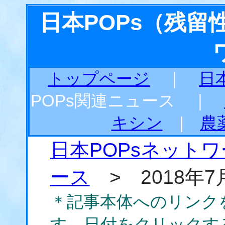
日本POPs（残
トップページ
｜
日
POPs関連ニュース ｜
キシン
|
農
日本POPsネット
ース
> 2018年7
＊記事本体へのリンク
す。日付をクリックす