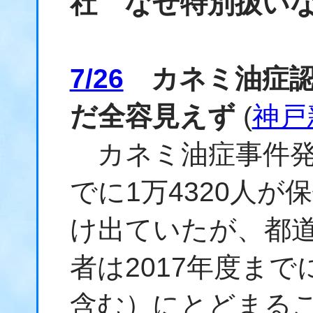
社 なぜ特別扱い
7/26
カネミ油症認
だ全容見えず
(
神戸
カネミ油症事件発覚
でに1万4320人
け出ていたが、都
者は2017年度まで
含む）にとどまる