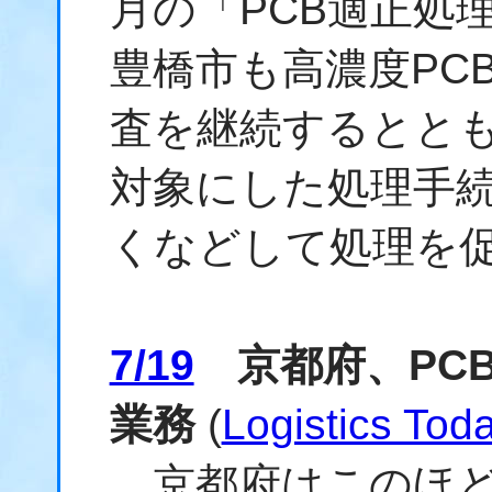
月の「PCB適正処
豊橋市も高濃度PC
査を継続するととも
対象にした処理手
くなどして処理を
7/19
京都府、PC
業務
(
Logistics Tod
京都府はこのほど