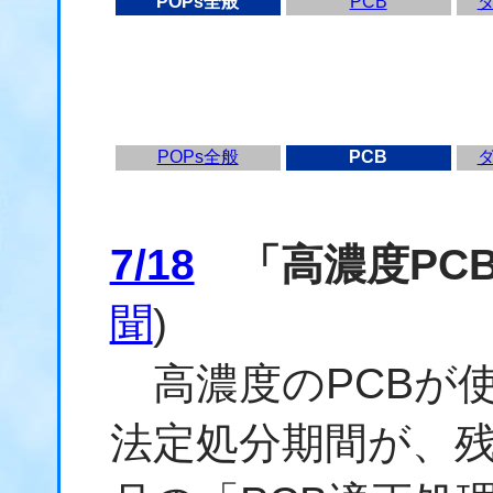
POPs全般
PCB
POPs全般
PCB
7/18
「高濃度PC
聞
)
高濃度のPCBが
法定処分期間が、残