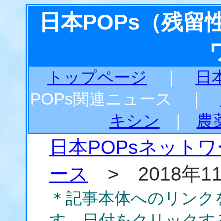
日本POPs（残
トップページ
｜
日
POPs関連ニュース ｜
キシン
|
農
日本POPsネット
ース
> 2018年1
＊記事本体へのリンク
す。日付をクリックす