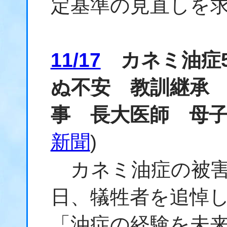
定基準の見直しを
11/17
カネミ油症5
ぬ不安 教訓継承
事 長大医師 母
新聞
)
カネミ油症の被害
日、犠牲者を追悼
「油症の経験を未