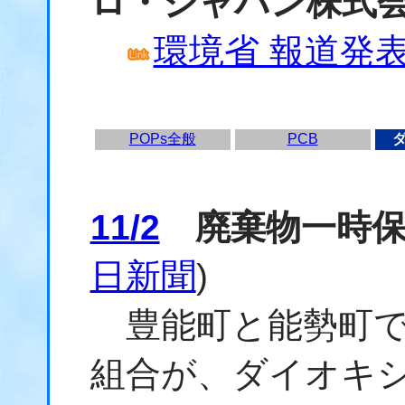
ロ・ジャパン株式
環境省 報道発表資
POPs全般
PCB
11/2
廃棄物一時保
日新聞
)
豊能町と能勢町で
組合が、ダイオキ