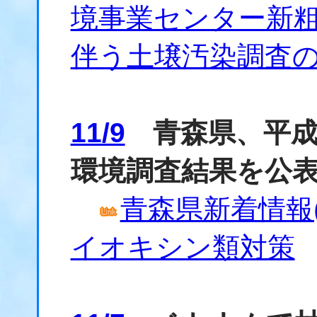
境事業センター新
伴う土壌汚染調査
11/9
青森県、平成
環境調査結果を公
青森県新着情報(
イオキシン類対策