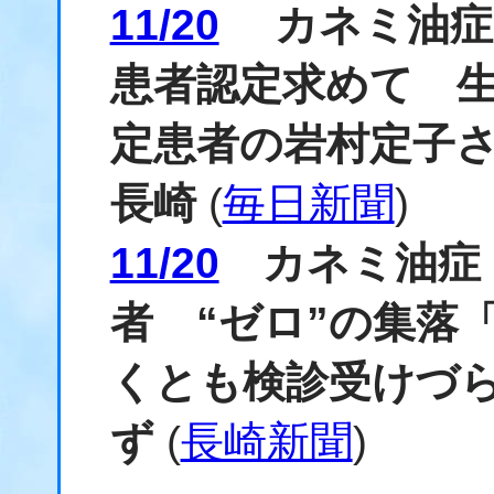
11/20
カネミ油症 
患者認定求めて 生
定患者の岩村定子
長崎
(
毎日新聞
)
11/20
カネミ油症 
者 “ゼロ”の集落
くとも検診受けづ
ず
(
長崎新聞
)