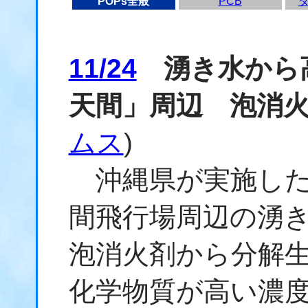
POPs全般
PCB
11/24
湧き水から
天間」周辺 泡消
ムス
)
沖縄県が実施した
間飛行場周辺の湧
泡消火剤から分解
化学物質が高い濃