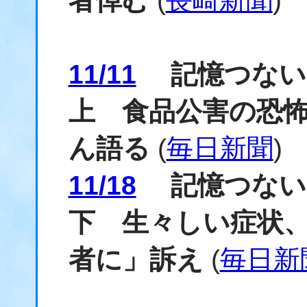
者悼む
(
長崎新聞
)
11/11
記憶つないで
上 食品公害の恐
ん語る
(
毎日新聞
)
11/18
記憶つないで
下 生々しい症状
者に」訴え
(
毎日新