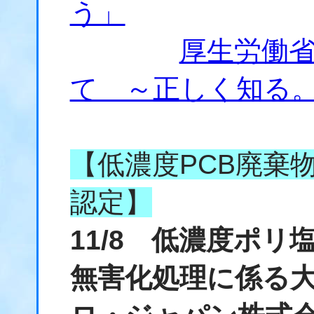
う」
厚生労働
て ～正しく知る
【低濃度PCB廃棄
認定】
11/8 低濃度ポ
無害化処理に係る