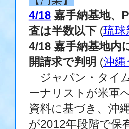
4/18
嘉手納基地、P
査は半数以下
(
琉球
4/18 嘉手納基地
開請求で判明
(
沖縄
ジャパン・タイム
ーナリストが米軍
資料に基づき、沖
が2012年段階で保