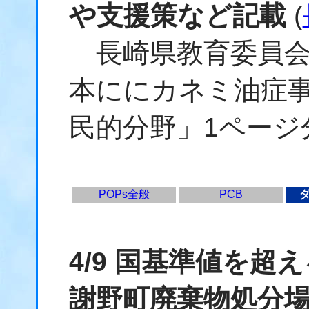
や支援策など記載
(
長崎県教育委員会
本ににカネミ油症
民的分野」1ページ
POPs全般
PCB
4/9 国基準値を超
謝野町廃棄物処分