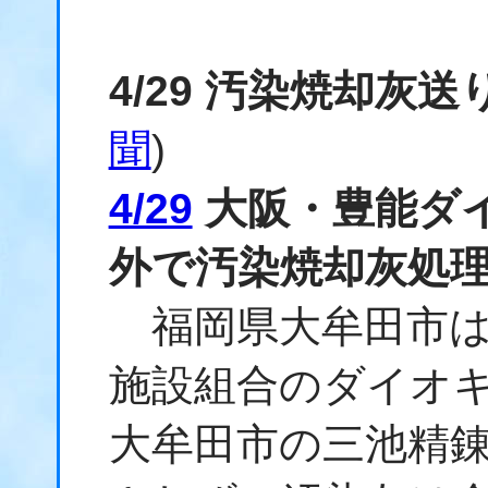
4/29 汚染焼却灰
聞
)
4/29
大阪・豊能ダ
外で汚染焼却灰処
福岡県大牟田市は
施設組合のダイオキ
大牟田市の三池精