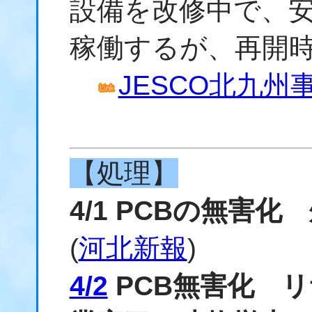
設備を改修中で、
稼働するが、再開
JESCO北九州
【処理】
4/1 PCBの無害
(
河北新報
)
4/2
PCB無害化 