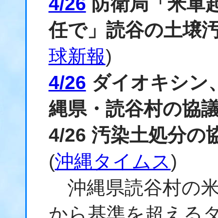
4/26
防衛局「米軍
任で」読谷の土壌
球新報
)
4/26
ダイオキシン
縄県・読谷村の協
4/26 汚染土処分
(
沖縄タイムス
)
沖縄県読谷村の米
から基準を超える