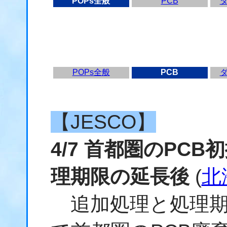
POPs全般
PCB
POPs全般
PCB
【JESCO】
4/7 首都圏のPC
理期限の延長後
(
北
追加処理と処理期