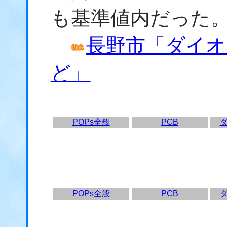
も基準値内だった
長野市「ダイオ
ど」
POPs全般
PCB
POPs全般
PCB