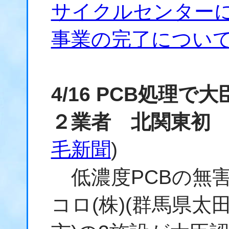
サイクルセンターに
事業の完了につい
4/16 PCB処理
２業者 北関東初
毛新聞
)
低濃度PCBの無
コロ(株)(群馬県太