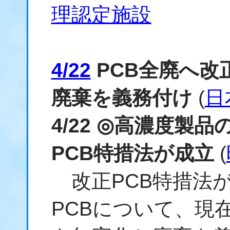
理認定施設
4/22
PCB全廃へ改
廃棄を義務付け
(
日
4/22 ◎高濃度製
PCB特措法が成立
(
改正PCB特措法が
PCBについて、現