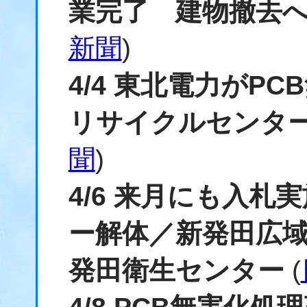
業完了 建物撤去
新聞
)
4/4 東北電力がP
リサイクルセンタ
聞
)
4/6 来月にも入
ー解体／新発田広
発田衛生センター
(