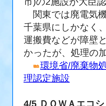
市)の2施設が大臣
関東では廃電気機
千葉県にしかなく
運搬費などが障壁
かったが、処理の
環境省/廃棄物
理認定施設
4/5 ＤＯＷＡエコ