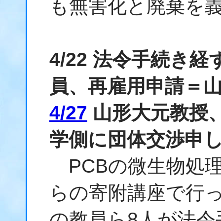
も無害化と廃棄を
4/22 法令手続き
員、再雇用申請＝
4/27
山形大元教授
学側に団体交渉申
PCBの微生物処
らの寄附講座で行
の教員ら8人が法令