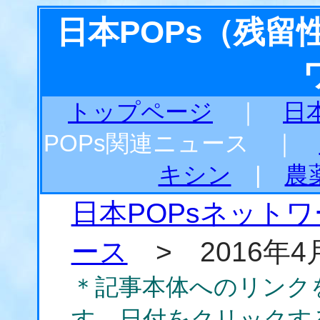
日本POPs（残
トップページ
｜
日
POPs関連ニュース ｜
キシン
|
農
日本POPsネット
ース
> 2016年4
＊記事本体へのリンク
す。日付をクリックす