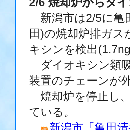
2/6 焼却炉からダ
新潟市は2/5に亀
田)の焼却炉排ガス
キシンを検出(1.7n
ダイオキシン類吸
装置のチェーンが
焼却炉を停止し、
ている。
新潟市「亀田清