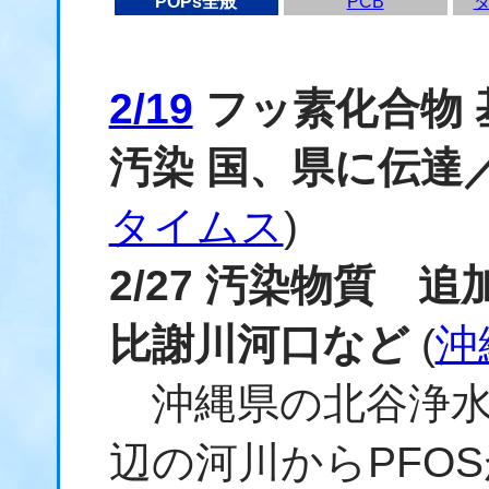
POPs全般
PCB
2/19
フッ素化合物 
汚染 国、県に伝達
タイムス
)
2/27 汚染物質 
比謝川河口など
(
沖
沖縄県の北谷浄水
辺の河川からPFO