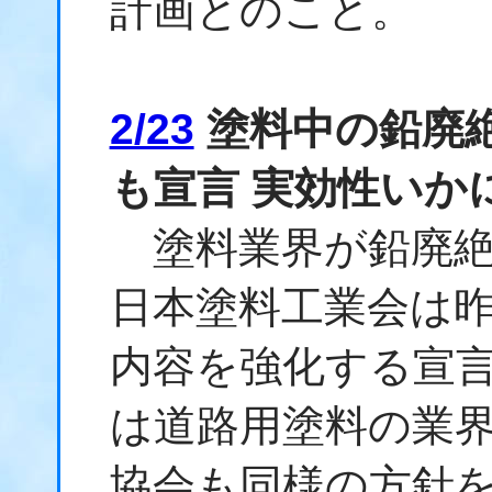
計画とのこと。
2/23
塗料中の鉛廃絶
も宣言 実効性いか
塗料業界が鉛廃絶
日本塗料工業会は
内容を強化する宣
は道路用塗料の業
協会も同様の方針