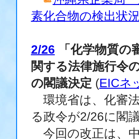
素化合物の検出状
2/26
「化学物質の
関する法律施行令
の閣議決定
(
EICネ
環境省は、化審法
る政令が2/26に
今回の改正は、中