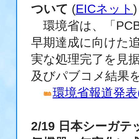
ついて
(
EICネット
)
環境省は、「PC
早期達成に向けた
実な処理完了を見
及びパブコメ結果
環境省報道発表(2
2/19 日本シーガ