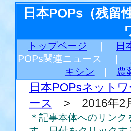
日本POPs（残
トップページ
｜
日
POPs関連ニュース ｜
キシン
|
農
日本POPsネット
ース
> 2016年2
＊記事本体へのリンク
す。日付をクリックす