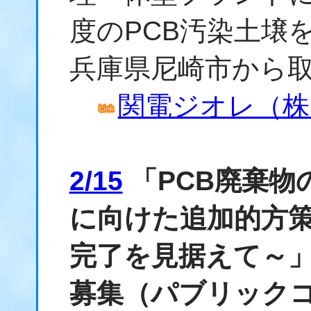
度のPCB汚染土壌
兵庫県尼崎市から
関電ジオレ（株）
2/15
「PCB廃棄物
に向けた追加的方
完了を見据えて～
募集（パブリック