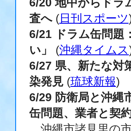
6/20 地中からド
査へ
(
日刊スポーツ
6/21 ドラム缶問
い」
(
沖縄タイムス
6/27 県、新たな
染発見
(
琉球新報
)
6/29 防衛局と沖
缶問題、業者と契
沖縄市諸見里の市