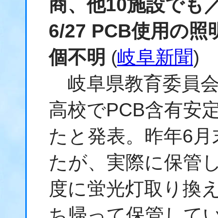
商、他10施設でも
6/27 PCB使用の
個不明
(
岐阜新聞
)
岐阜県教育委員会
高校でPCB含有安
たと発表。昨年6月
たが、実際に保管して
度に蛍光灯取り換
ち帰って保管して