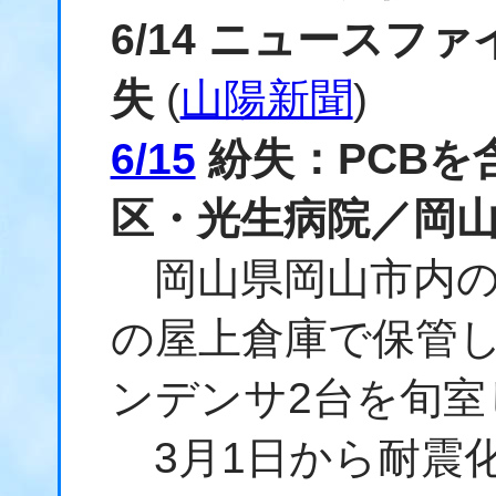
6/14 ニュースフ
失
(
山陽新聞
)
6/15
紛失：PCBを
区・光生病院／岡
岡山県岡山市内の
の屋上倉庫で保管し
ンデンサ2台を旬室
3月1日から耐震