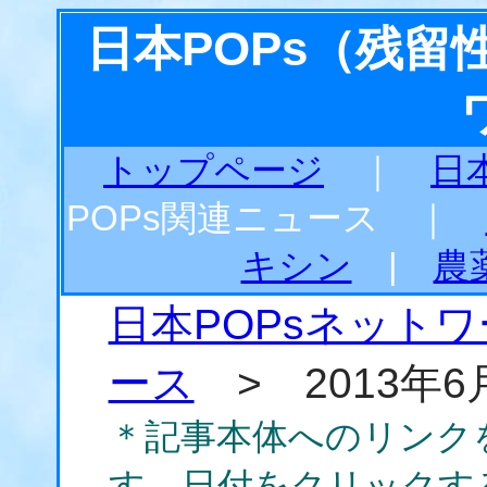
日本POPs（残
トップページ
｜
日
POPs関連ニュース ｜
キシン
|
農
日本POPsネット
ース
> 2013年6
＊記事本体へのリンク
す。日付をクリックす