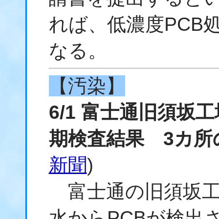
れば、低濃度PCB
なる。
【汚染】
6/1 富士通旧須坂
期検査結果 3カ所
新聞
)
富士通の旧須坂工場
水からPCBが検出