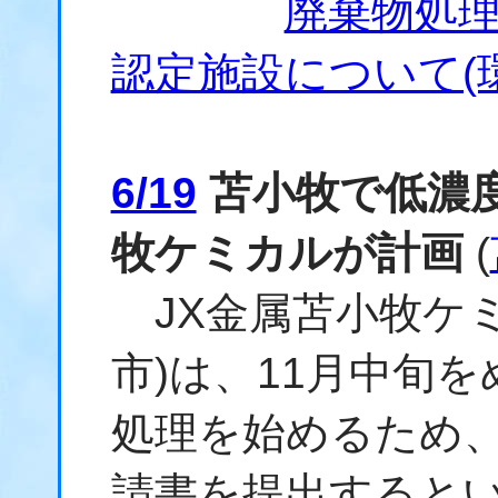
廃棄物処
認定施設について(
6/19
苫小牧で低濃度
牧ケミカルが計画
(
JX金属苫小牧ケミ
市)は、11月中旬
処理を始めるため、
請書を提出すると