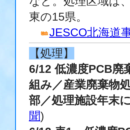
など。処理区域は
東の15県。
JESCO北海道
【処理】
6/12 低濃度PC
組み／産業廃棄物
部／処理施設年末に
聞
)