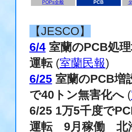
POPs全般
PCB
【JESCO】
6/4
室蘭のPCB処理
運転
(
室蘭民報
)
6/25
室蘭のPCB増
で40トン無害化へ
(
6/25 1万5千度
運転 9月稼働 北