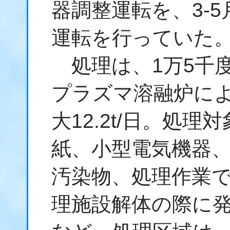
器調整運転を、3-5
運転を行っていた
処理は、1万5千
プラズマ溶融炉に
大12.2t/日。処
紙、小型電気機器、
汚染物、処理作業
理施設解体の際に