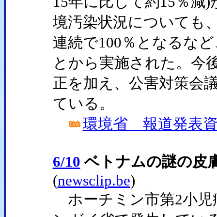
15年に比して約15％
境汚染状況についても、
連続で100％となるな
とから実施された。今
正を加え、公害対策会
ている。
環境省 報道発表資料(
6/10
ベトナムの謎の皮
(
newsclip.be
)
ホーチミン市第2小児