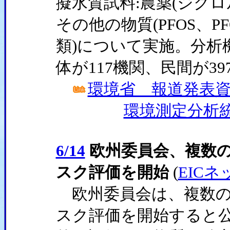
擬水質試料:農薬(ジク
その他の物質(PFOS、P
類)について実施。分析
体が117機関、民間が3
環境省 報道発表資料(
環境測定分析
6/14
欧州委員会、複数
スク評価を開始
(
EICネ
欧州委員会は、複数の
スク評価を開始すると