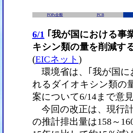
POPs全般
PCB
6/1
｢我が国における事
キシン類の量を削減す
(
EICネット
)
環境省は、｢我が国に
れるダイオキシン類の
案について6/14まで意
今回の改正は、現行計
の推計排出量は158～16