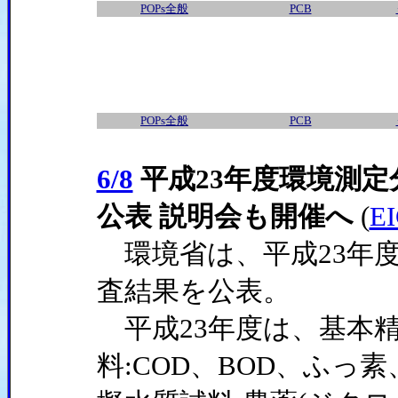
POPs全般
PCB
POPs全般
PCB
6/8
平成23年度環境測
公表 説明会も開催へ
(
E
環境省は、平成23年
査結果を公表。
平成23年度は、基本精
料:COD、BOD、ふっ素