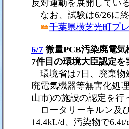
反対運動を展開してい
なお、試験は6/26に
千葉県横芝光町プレス
6/7
微量PCB汚染廃電
7件目の環境大臣認定を
環境省は7日、廃棄物処
廃電気機器等無害化処理
山市)の施設の認定を行
ロータリーキルン及び
14.4kL/d、汚染物で6