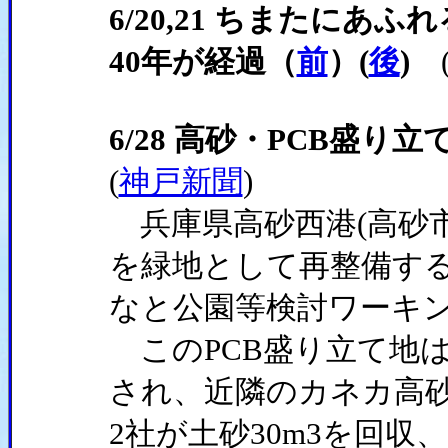
6/20,21 ちまたにあ
40年が経過（
前
）(
後
)
6/28 高砂・PCB盛
(
神戸新聞
)
兵庫県高砂西港(高砂市
を緑地として再整備する
なと公園等検討ワーキン
このPCB盛り立て地は、
され、近隣のカネカ高
2社が土砂30m3を回