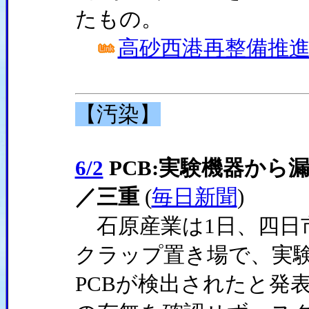
たもの。
高砂西港再整備推
【汚染】
6/2
PCB:実験機器から
／三重
(
毎日新聞
)
石原産業は1日、四日市
クラップ置き場で、実験
PCBが検出されたと発