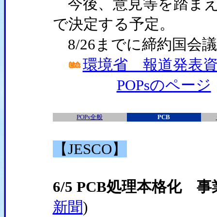
今後、意見等を踏まえ
で決定する予定。
8/26までに締約国会
環境省 報道発表資料(
POPsのページ
POPs全般
PCB
【JESCO】
6/5 PCB処理本格化 
新聞
)