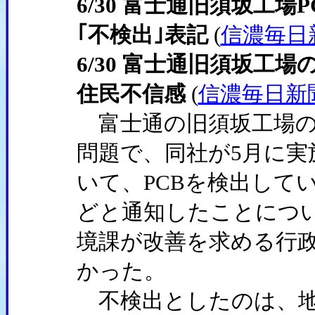
6/30 富士通旧須坂工
｢不検出｣表記
(
信濃毎日
6/30 富士通旧須坂工場
住民不信感
(
信濃毎日新
富士通の旧須坂工場の
問題で、同社が5月に実
いて、PCBを検出して
どと通知したことにつ
境課が改善を求める行政
かった。
不検出としたのは、地