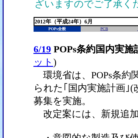
ざいますのでご了承く
2012年（平成24年）6月
POPs全般
PCB
6/19
POPs条約国内実施
ット
)
環境省は、POPs条約
られた｢国内実施計画｣(
募集を実施。
改定案には、新規追加
・意図的な製造及び使