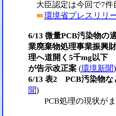
大臣認定は今回で7件
環境省プレスリリース(
6/13 微量PCB汚染
業廃棄物処理事業振興
理へ道開く5千mg以下
が告示改正案
(
環境新聞
)
6/13 表2 PCB汚染
聞
)
PCB処理の現状がま