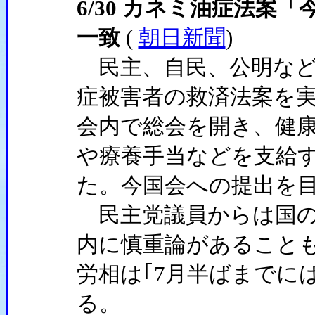
6/30 カネミ油症法案
一致
(
朝日新聞
)
民主、自民、公明など
症被害者の救済法案を実
会内で総会を開き、健
や療養手当などを支給
た。今国会への提出を
民主党議員からは国の
内に慎重論があること
労相は｢7月半ばまでに
る。