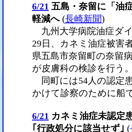
6/21
五島・奈留に「油
軽減へ
(
長崎新聞
)
九州大学病院油症ダイ
29日、カネミ油症被害
県五島市奈留町の奈留病
が皮膚科の検診を行う
同町には54人の認定
かけて診察のために船
6/21
カネミ油症未認定
｢行政処分に該当せず｣
(