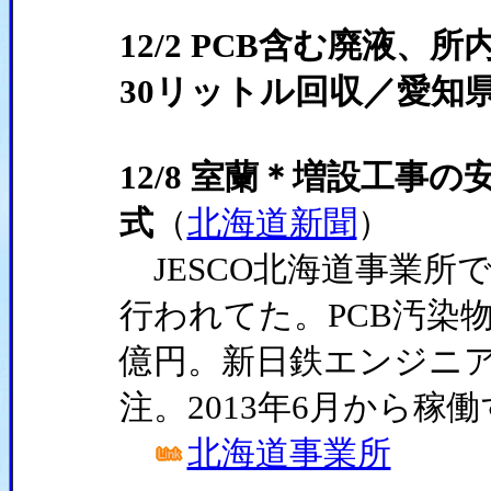
12/2 PCB含む廃液
30リットル回収／愛知
12/8 室蘭＊増設工事
式
（
北海道新聞
）
JESCO北海道事業所
行われてた。PCB汚染物
億円。新日鉄エンジニア
注。2013年6月から
北海道事業所