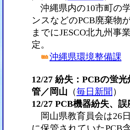
沖縄県内の10市町の学
ンスなどのPCB廃棄物が
までにJESCO北九州
定。
沖縄県環境整備課
12/27 紛失：PCBの
管／岡山
（
毎日新聞
）
12/27 PCB機器紛失、
岡山県教育員会は26
に保管されていたPCB