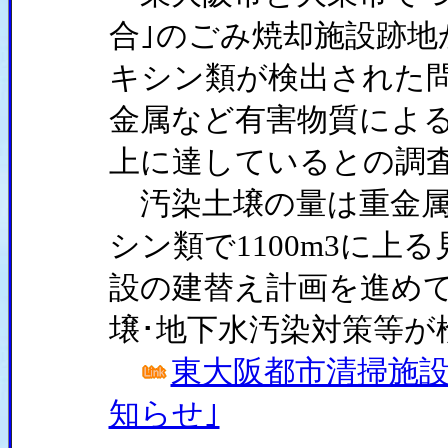
合｣のごみ焼却施設跡地
キシン類が検出された
金属など有害物質による
上に達しているとの調
汚染土壌の量は重金属で
シン類で1100m3に上
設の建替え計画を進め
壌･地下水汚染対策等が
東大阪都市清掃施設
知らせ｣