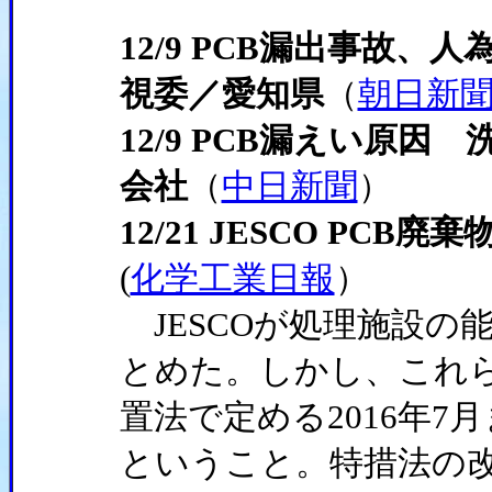
12/9 PCB漏出事故
視委／愛知県
（
朝日新
12/9 PCB漏えい原
会社
（
中日新聞
）
12/21 JESCO PC
(
化学工業日報
）
JESCOが処理施設の
とめた。しかし、これら
置法で定める2016年
ということ。特措法の