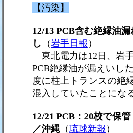
【汚染】
12/13 PCB含む絶
し
（
岩手日報
）
東北電力は12日、岩
PCB絶縁油が漏えいした
度に柱上トランスの絶縁
混入していたことにな
12/21 PCB：20校
／沖縄
（
琉球新報
）