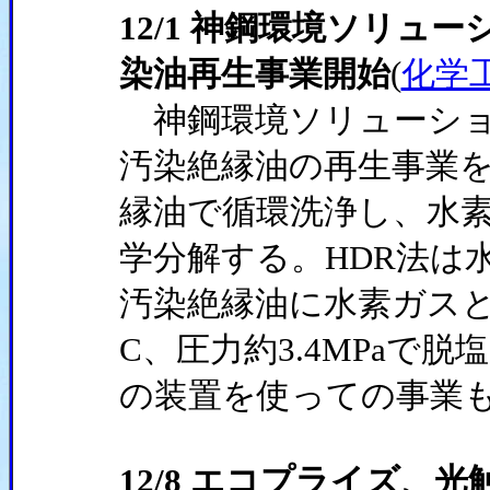
12/1 神鋼環境ソリュー
染油再生事業開始
(
化学
神鋼環境ソリューション
汚染絶縁油の再生事業
縁油で循環洗浄し、水素
学分解する。HDR法は
汚染絶縁油に水素ガスと
C、圧力約3.4MPaで
の装置を使っての事業
12/8 エコプライズ、