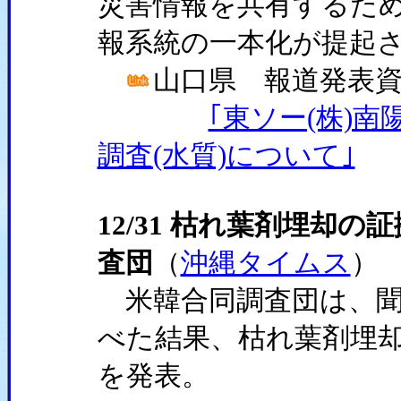
災害情報を共有するた
報系統の一本化が提起
山口県 報道発表資料 (
｢東ソー(株)
調査(水質)について｣
12/31 枯れ葉剤埋却
査団
（
沖縄タイムス
）
米韓合同調査団は、聞
べた結果、枯れ葉剤埋
を発表。