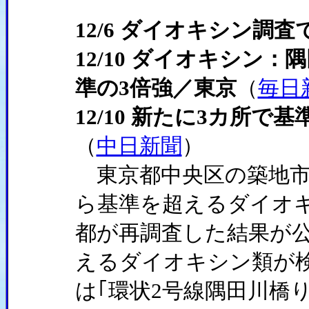
12/6 ダイオキシン調
12/10 ダイオキシン
準の3倍強／東京
（
毎日
12/10 新たに3カ所
（
中日新聞
）
東京都中央区の築地市
ら基準を超えるダイオ
都が再調査した結果が公
えるダイオキシン類が検出(
は｢環状2号線隅田川橋