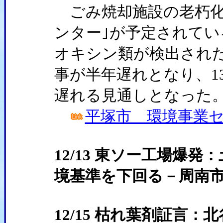
ごみ焼却施設の老朽化
ンター｣が予定されて
オキシン類が検出され
事が半年遅れとなり、1
遅れる見通しとなった
平塚市 環境事業
12/13 東ソー工場爆
境基準を下回る－周南
12/15 枯れ葉剤証言