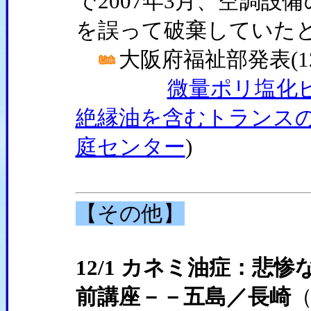
で2007年3月、空調設
を誤って破棄していた
大阪府福祉部発表(12/
微量ポリ塩化ビ
絶縁油を含むトランスの
庭センター
)
【その他】
12/1 カネミ油症：悲
前講座－－五島／長崎