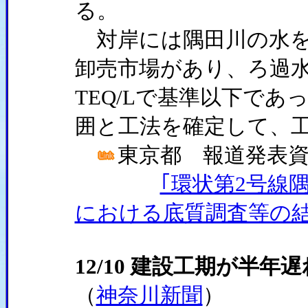
る。
対岸には隅田川の水を
卸売市場があり、ろ過水を
TEQ/Lで基準以下で
囲と工法を確定して、
東京都 報道発表資料 
｢環状第2号線
における底質調査等の結
12/10 建設工期が半
（
神奈川新聞
）