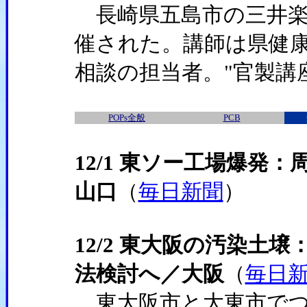
長崎県五島市の三井楽
催された。講師は県健
相談の担当者。"官製講
POPs全般
PCB
12/1 東ソー工場爆発
山口
（
毎日新聞
）
12/2 東大阪の汚染土
法検討へ／大阪
（
毎日
東大阪市と大東市でつ