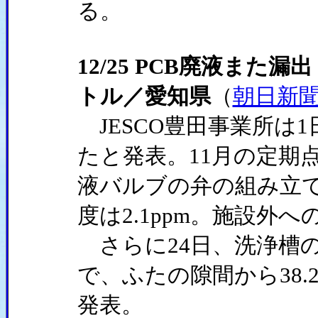
る。
12/25 PCB廃液また
トル／愛知県
（
朝日新
JESCO豊田事業所は1
たと発表。11月の定期
液バルブの弁の組み立
度は2.1ppm。施設外
さらに24日、洗浄槽
で、ふたの隙間から38.
発表。