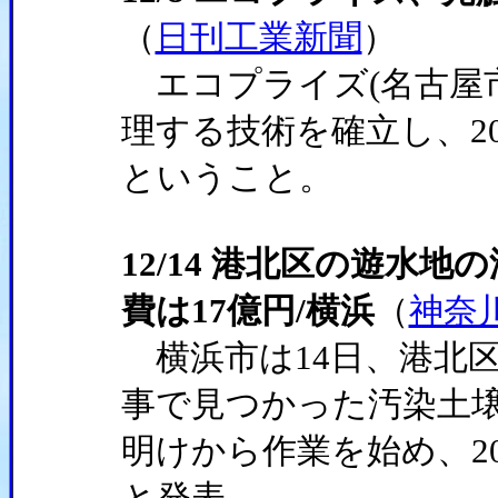
（
日刊工業新聞
）
エコプライズ(名古屋
理する技術を確立し、2
ということ。
12/14 港北区の遊水
費は17億円/横浜
（
神奈
横浜市は14日、港北区
事で見つかった汚染土
明けから作業を始め、2
と発表。