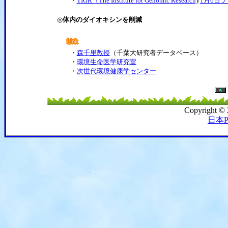
・
TIGR（The Institute for Genomic Research)
/
1月6日
◎
体内のダイオキシンを削減
・
森千里教授
（千葉大研究者データベース）
・
環境生命医学研究室
・
次世代環境健康学センター
Copyright ©
日本