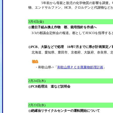
5年前から母親と胎児の化学物質の影響を調査。母親の
物、エンドサルファン、HCB、クロルデンと代謝物など
3月4日(金)
◎
遺伝子組み換え作物 都、栽培指針を作成へ
3/3の都議会定例会の報道。都としてJESCOを指導す
◎
PCB、大阪などで処理 16年7月までに県が計画策定／
北海道、愛知県、豊田市、京都府、大阪府、奈良県、北
・和歌山県->「
和歌山県ＰＣＢ廃棄物処理計画
」
2月24日(木)
◎
PCB処理法 道など説明会
2月23日(水)
◎
絶縁油リサイクルセンターの運転開始について