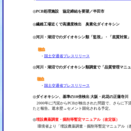
◎
PCB処理施設 協定締結を要望／半田市
◎
繊維工場近くで高濃度検出 臭素化ダイオキシン
◎
河川・湖沼でのダイオキシン類「監視」・「底質対策」
・
国土交通省プレスリリース
◎
河川・湖沼でのダイオキシン類調査で「品質管理マニュ
・
国土交通省プレスリリース
◎
ダイオキシン、基準の10倍検出 大阪・此花の正蓮寺川
2000年に汚泥からPCBが検出された問題で、さらに下
たと報告。遮水壁→セメント固化される予定。
◎
埋設農薬調査・掘削等暫定マニュアル（改定版）
環境省より「埋設農薬調査・掘削等暫定マニュアル（