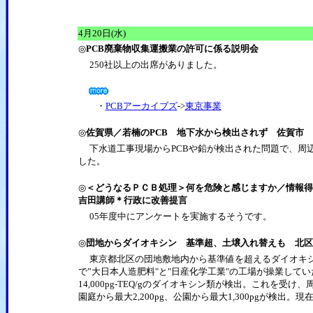
4月20日(水)
◎
PCB廃棄物収集運搬業の許可に係る説明会
250社以上の出席がありました。
・
PCBアーカイブズ
->
東京事業
◎
佐賀県／若楠のPCB 地下水から検出されず 佐賀市
下水道工事現場からPCBや鉛が検出された問題で、周
した。
◎
＜どうなるＰＣＢ処理＞何を危険と感じますか／情報得
吉田講師＊行政に改善提言
05年度中にアンケートを実施するそうです。
◎
団地からダイオキシン 基準超、土壌入れ替えも 北区
東京都北区の団地敷地内から基準値を超えるダイオキシ
で”大日本人造肥料"と"日産化学工業"の工場が操業して
14,000pg-TEQ/gのダイオキシン類が検出。これを
園庭から最大2,200pg、公園から最大1,300pgが検出