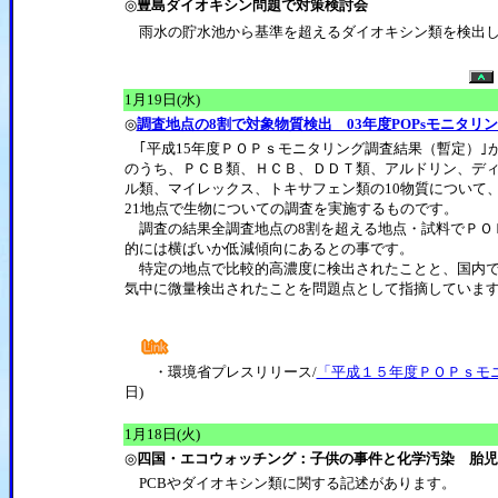
◎
豊島ダイオキシン問題で対策検討会
雨水の貯水池から基準を超えるダイオキシン類を検出し
1月19日(水)
◎
調査地点の8割で対象物質検出 03年度POPsモニタリ
｢平成15年度ＰＯＰｓモニタリング調査結果（暫定）｣が
のうち、ＰＣＢ類、ＨＣＢ、ＤＤＴ類、アルドリン、
デ
ル類、マイレックス、トキサフェン類の10物質について、
21地点で生物についての調査を実施するものです。
調査の結果全調査地点の8割を超える地点・試料でＰＯ
的には横ばいか低減傾向にあるとの事です。
特定の地点で比較的高濃度に検出されたことと、国内で
気中に微量検出されたことを問題点として指摘していま
・環境省プレスリリース/
「平成１５年度ＰＯＰｓモ
日)
1月18日(火)
◎
四国・エコウォッチング：子供の事件と化学汚染 胎児
PCBやダイオキシン類に関する記述があります。