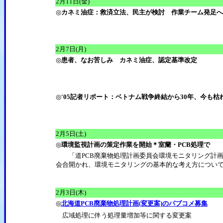
2月11日(金)
◎
カネミ油症：救済立法、民主が検討 作業チーム発足へ
2月7日(月)
◎
患者、なお苦しみ カネミ油症、認定基準改定
◎
'05記者リポート：ベトナム戦争終結から30年、今も
2月5日(土)
◎
環境監視計画の策定作業を開始＊室蘭・PCB処理で
「道PCB廃棄物処理計画委員会環境モニタリング計画検
会合開かれ、環境モニタリングの基本的な考え方につい
2月3日(木)
◎
北海道PCB廃棄物処理計画(変更案)のパブコメ募集
広域処理に伴う処理量増加等に関する変更案