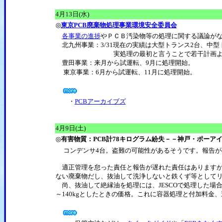
4月13日(水)
◎
東京PCB廃棄物処理事業環境安全委員会
各事業の進捗
やＰＣＢ汚染物等の処理に関する議論が
北九州事業：3/31現在の実績は大型トランス2台、中型ト
実処理の最初と言うことで若干計画より遅
豊田事業：来月から試運転、9月に処理開始。
東京事業：6月から試運転、11月に処理開始。
・
PCBアーカイブズ
4月9日(土)
◎
有害物質：PCB計78キログラム紛失－－神戸・ポーア
コンデンサ4台。盗難の可能性があるそうです。報告が
適正管理を怠った責任と報告が遅れた責任はありますが
ない廃棄物だし、抜油して洗浄しないと鉄くず等として
尚、抜油して絶縁油を処理には、JESCOで処理した場合、8
～140kgとしたときの価格。これに容器処理と付加料金