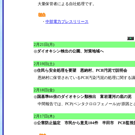
大量保管者による自社処理です。
・
中部電力プレスリリース
2月21日(月)
◎
ダイオキシン検出の公園、対策地域へ
2月19日(土)
◎
住民ら安全処理を要望 恩納村、PCB汚泥で説明会
恩納村に保管されているPCB汚染汚泥の処理に関する
2月18日(金)
◎
国基準66倍のダイオキシン類検出 富岩運河の底の泥
中間報告では、PCP(ペンタクロロフェノール)が原因
2月17日(木)
◎
公害防止協定 市民から意見104件 半田市 PCB監視