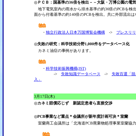
◎
ＰＣＢ：国基準の36倍を検出－－大阪・万博公園の電
地下電気室内の雨水から排水基準の約36倍のPCBを検
面から付着基準の約140倍のPCBを検出。共に外部流出
・
独立行政法人日本万国博覧会機構
->
プレスリリ
◎
失敗の研究：科学技術分野1,000件をデータベース化
カネミ油症の事例があります。
・
科学技術振興機構(JST)
->
失敗知識データベース
->
失敗百選
「脱
入」
3月17日(木)
◎
カネミ賠償応じず 新認定患者ら直接交渉
◎
PCB事業など重点＊会議所が新年度計画可決＊室蘭
室蘭商工会議所は「北海道PCB廃棄物処理事業室蘭協力会