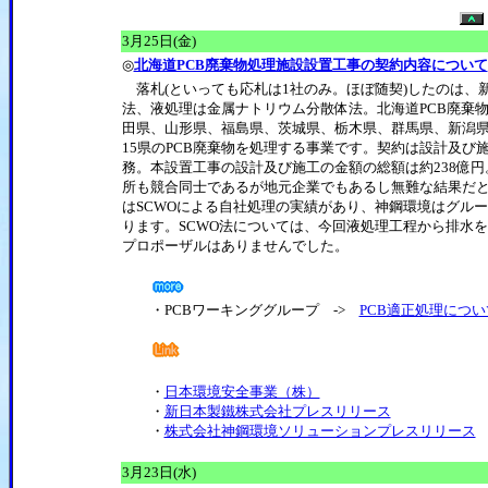
3月25日(金)
◎
北海道PCB廃棄物処理施設設置工事の契約内容について
落札(といっても応札は1社のみ。ほぼ随契)したのは、
法、液処理は金属ナトリウム分散体法。北海道PCB廃棄
田県、山形県、福島県、茨城県、栃木県、群馬県、新潟県
15県のPCB廃棄物を処理する事業です。契約は設計及び
務。本設置工事の設計及び施工の金額の総額は約238億円
所も競合同士であるが地元企業でもあるし無難な結果だと
はSCWOによる自社処理の実績があり、神鋼環境はグル
ります。SCWO法については、今回液処理工程から排水
プロポーザルはありませんでした。
・PCBワーキンググループ ->
PCB適正処理につい
・
日本環境安全事業（株）
・
新日本製鐵株式会社プレスリリース
・
株式会社神鋼環境ソリューションプレスリリース
3月23日(水)