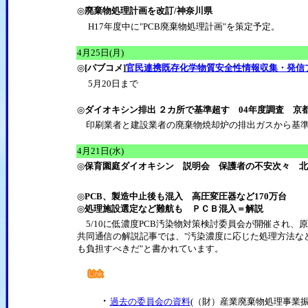
◎
廃棄物処理計画を改訂/神奈川県
H17年度中に"PCB廃棄物処理計画"を策定予定。
4月25日(月)
◎
[パブコメ]
官民連携既存化学物質安全性情報収集・発信
5月20日まで
◎
ダイオキシン排出 ２カ所で基準超す 04年度調査 京
印刷業者と建設業者の廃棄物焼却炉の排出ガスから基準
4月21日(水)
◎
保育園庭ダイオキシン 説明会 保護者の不安次々 北
◎
PCB、製造中止後も混入 高圧変圧器など170万台
◎
処理施設選定など難航も ＰＣＢ混入＝解説
5/10に低濃度PCB汚染物対策検討委員会が開催され、
共同通信の解説記事では、"汚染濃度に応じた処理方法な
も負担すべきだ"と書かれています。
・
過去の委員会の資料
(（財）産業廃棄物処理事業振