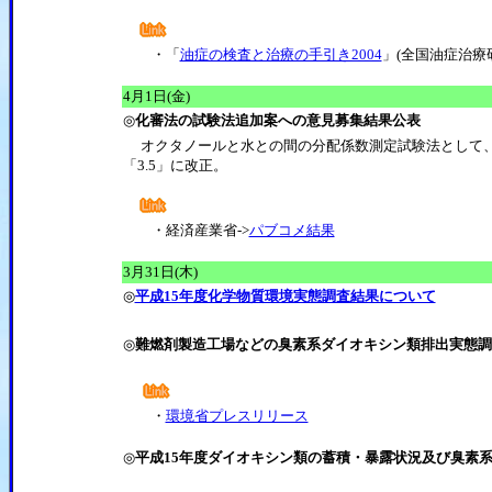
・「
油症の検査と治療の手引き2004
」(全国油症治療
4月1日(金)
◎
化審法の試験法追加案への意見募集結果公表
オクタノールと水との間の分配係数測定試験法として、H
「3.5」に改正。
・経済産業省->
パブコメ結果
3月31日(木)
◎
平成15年度化学物質環境実態調査結果について
◎
難燃剤製造工場などの臭素系ダイオキシン類排出実態調
・
環境省プレスリリース
◎
平成15年度ダイオキシン類の蓄積・暴露状況及び臭素