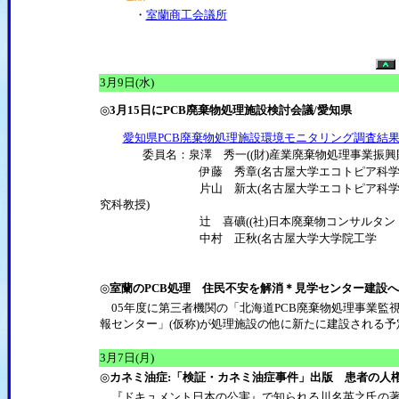
・
室蘭商工会議所
3月9日(水)
◎
3月15日にPCB廃棄物処理施設検討会議/愛知県
愛知県PCB廃棄物処理施設環境モニタリング調査結
委員名：泉澤 秀一((財)産業廃棄物処理事業振興
伊藤 秀章(名古屋大学エコトピア科学
片山 新太(名古屋大学エコトピア科学
究科教授)
辻 喜礦((社)日本廃棄物コンサルタン
中村 正秋(名古屋大学大学院工学
◎
室蘭のPCB処理 住民不安を解消＊見学センター建設
05年度に第三者機関の「北海道PCB廃棄物処理事業監視
報センター」(仮称)が処理施設の他に新たに建設される予
3月7日(月)
◎
カネミ油症:「検証・カネミ油症事件」出版 患者の人
『ドキュメント日本の公害』で知られる川名英之氏の著