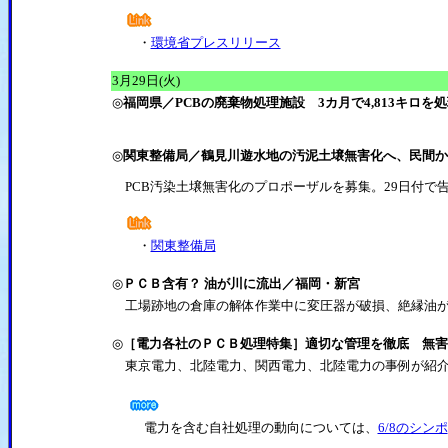
・
環境省プレスリリース
3月29日(火)
◎
福岡県／PCBの廃棄物処理施設 3カ月で4,813キロを
◎
関東整備局／鶴見川遊水地の汚泥土壌無害化へ、民間か
PCB汚染土壌無害化のプロポーザルを募集。29日付で
・
関東整備局
◎
ＰＣＢ含有？ 油が川に流出／福岡・新宮
工場跡地の倉庫の解体作業中に変圧器が破損、絶縁油が
◎
［電力各社のＰＣＢ処理特集］適切な管理を徹底 無害
東京電力、北陸電力、関西電力、北陸電力の事例が紹介
電力を含む自社処理の動向については、
6/8のシンポ