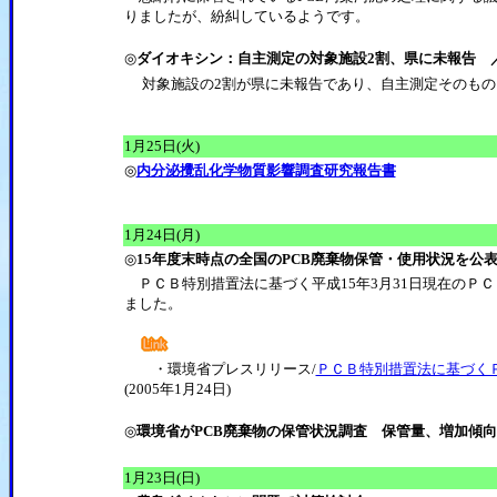
りましたが、紛糾しているようです。
◎
ダイオキシン：自主測定の対象施設2割、県に未報告 
対象施設の2割が県に未報告であり、自主測定そのも
1月25日(火)
◎
内分泌攪乱化学物質影響調査研究報告書
1月24日(月)
◎
15年度末時点の全国のPCB廃棄物保管・使用状況を公
ＰＣＢ特別措置法に基づく平成15年3月31日現在のＰ
ました。
・環境省プレスリリース/
ＰＣＢ特別措置法に基づく
(2005年1月24日)
◎
環境省がPCB廃棄物の保管状況調査 保管量、増加傾
1月23日(日)