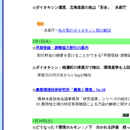
◎
ダイオキシン濃度、北海道産の魚は「安全」 水産庁
・水産庁->
魚介類のダイオキシン類の解説
2月1日(火)
◎
早期登録・調整協力割引の案内
割引料金の摘要を受けることができる｢早期登録･調整協力
◎
ダイオキシン：南濃町の津屋川で検出、環境基準を上回
津屋川の河川水から1.3pgが検出
◎
農業環境技術研究所「農業と環境」No.58
"農林水産技術会議事務局「研究成果」シリーズの紹介(7
92.農用地土壌の特定有害物質による汚染の解析に関す
1月29日(土)
◎
どうなった？環境ホルモン：／下 分かれる評価 残っ