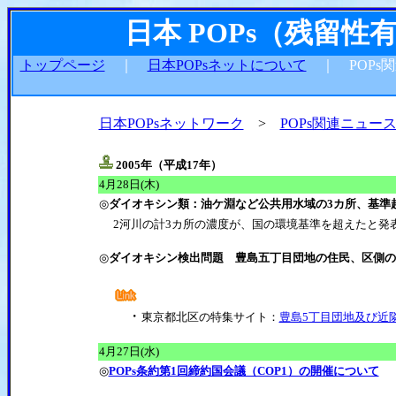
日本 POPs（残留
トップページ
｜
日本POPsネットについて
｜ POPs
日本POPsネットワーク
>
POPs関連ニュー
2005年（平成17年）
4月28日(木)
◎
ダイオキシン類：油ケ淵など公共用水域の3カ所、基準
2河川の計3カ所の濃度が、国の環境基準を超えたと発
◎
ダイオキシン検出問題 豊島五丁目団地の住民、区側の
・
東京都北区の特集サイト：
豊島5丁目団地及び近
4月27日(水)
◎
POPs条約第1回締約国会議（COP1）の開催について