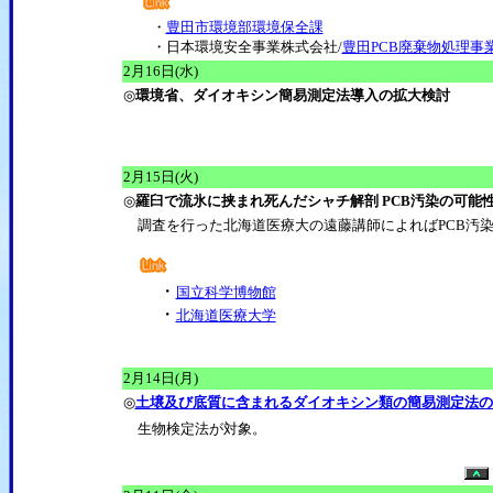
・
豊田市環境部環境保全課
・日本環境安全事業株式会社/
豊田PCB廃棄物処理事
2月16日(水)
◎
環境省、ダイオキシン簡易測定法導入の拡大検討
2月15日(火)
◎
羅臼で流氷に挟まれ死んだシャチ解剖 PCB汚染の可能
調査を行った北海道医療大の遠藤講師によればPCB汚
・
国立科学博物館
・
北海道医療大学
2月14日(月)
◎
土壌及び底質に含まれるダイオキシン類の簡易測定法の
生物検定法が対象。