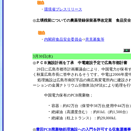
・
環境省プレスリリース
◎
土壌残留についての農薬登録保留基準改定案 食品安全
・
内閣府食品安全委員会
->
意見募集等
3月30日(水)
◎
ＰＣＢ施設計画を了承 中電建設予定で広島市都計審
29日に広島市都市計画審議会により、中国電力が保有す
く秋葉広島市長に答申されるそうです。中電は2006年度
処理施設は広島市南区宇品の南広島変電所内に建設さ
ーションの金属ナトリウム分散体法(SP法)により処理を
中国電力保有のPCB廃棄物；
・
容器：約82万台（保管中38万台,使用中44万台
・
絶縁油（高濃度含む）：約81kL（約1,500台）
・
絶縁油（柱上トランス）：約29,000kL
◎
豊田PCB廃棄物処理施設への入門を許可する収集運搬