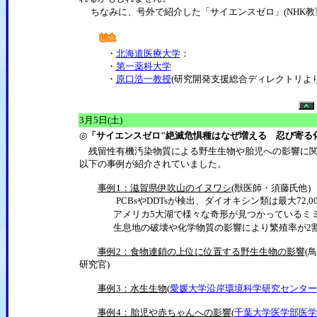
ちなみに、号外で紹介した「サイエンスゼロ」(NHK
・
北海道医療大学
：
・
第一薬科大学
・
原口浩一教授
(研究開発支援総合ディレクトリより
3月5日(土)
◎
「サイエンスゼロ"絶滅危惧種はなぜ増える 忍び寄る化学物質
残留性有機汚染物質による野生生物や胎児への影響に関
以下の事例が紹介されていました。
事例1：滋賀県伊吹山のイヌワシ(
獣医師・須藤氏他)
PCBsやDDTsが検出、ダイオキシン類は最大72,000pg-
アメリカ5大湖で様々な奇形が見つかっているミ
生息地の破壊や化学物質の影響により繁殖率が2
事例2：食物連鎖の上位に位置する野生生物の影響
(
研究官
)
事例3：水生生物(
愛媛大学沿岸環境科学研究センター
事例4：胎児や赤ちゃんへの影響(
千葉大学医学部医学