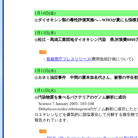
1月14日(金)
◎
ダイオキシン類の毒性評価実施へ―WHOが夏にも指標
1月13日(木)
◎
松江・馬潟工業団地ダイオキシン汚染 県,対策費8000
・
島根県庁プレスリリース
(費用負担計画について)
1月12日(水)
◎
カネミ油症事件 中間の重本加名代さん、被害の半生初
1月11日(火)
◎
汚染物質を食べるバクテリアのゲノム解析に成功
Science 7 January 2005: 105-108
Dehalococcoides ethenogenes
のゲノム解析に成功したと
ロエチレンなどを嫌気的に脱塩素化して分解する微生物で
報告されています。