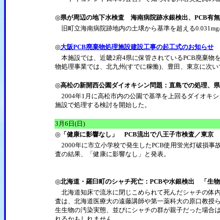
◎
県が周辺の地下水検査 海南病院跡水銀検出、PCB有無
旧町立海南病院跡地内の土壌から基準を超える0.031mg/
◎
大阪PCB廃棄物処理施設建設工事の起工式のお知らせ
本施設では、近畿2府4県に保管されているPCB廃棄物を約
物処理事業では、北九州(すでに稼働)、豊田、東京に次いで
◎
高松の新開西公園ダイオキシン問題：直島での処理、県
2004年1月に高松市内の公園で基準を上回るダイオキ
施設で処理する検討を開始した。
3月6日(日)
◎
「健康に影響なし」 PCB流出で八王子市検査／東京
2000年に市立小学校で発生したPCB使用蛍光灯破損
査の結果、「健康に影響なし」と発表。
◎
北海道・羅臼町のシャチ死亡：PCBや水銀検出 「生
北海道知床で流氷に閉じこめられて死んだシャチの体内から
査は、北海道医療大の遠藤講師や第一薬科大の原口教授
生生物の汚染実態、並びにシャチの群が親子だった場合
れるかもしれません。