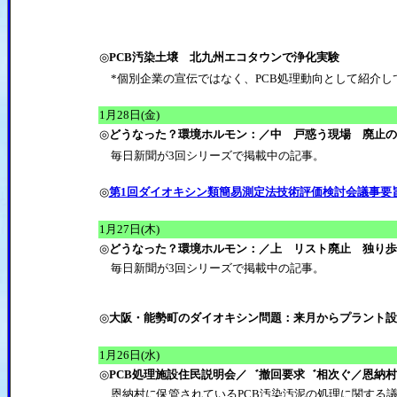
◎
PCB汚染土壌 北九州エコタウンで浄化実験
*個別企業の宣伝ではなく、PCB処理動向として紹介し
1月28日(金)
◎
どうなった？環境ホルモン：／中 戸惑う現場 廃止の
毎日新聞が3回シリーズで掲載中の記事。
◎
第1回ダイオキシン類簡易測定法技術評価検討会議事要
1月27日(木)
◎
どうなった？環境ホルモン：／上 リスト廃止 独り歩
毎日新聞が3回シリーズで掲載中の記事。
◎
大阪・能勢町のダイオキシン問題：来月からプラント設
1月26日(水)
◎
PCB処理施設住民説明会／゛撤回要求゛相次ぐ／恩納
恩納村に保管されているPCB汚染汚泥の処理に関する