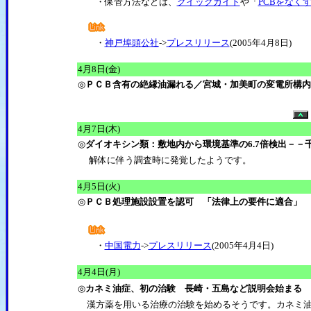
・保管方法などは、
クイックガイド
や「
PCBをなく
・
神戸埠頭公社
->
プレスリリース
(2005年4月8日)
4月8日(金)
◎
ＰＣＢ含有の絶縁油漏れる／宮城・加美町の変電所構内
4月7日(木)
◎
ダイオキシン類：敷地内から環境基準の6.7倍検出－－
解体に伴う調査時に発覚したようです。
4月5日(火)
◎
ＰＣＢ処理施設設置を認可 「法律上の要件に適合」
・
中国電力
->
プレスリリース
(2005年4月4日)
4月4日(月)
◎
カネミ油症、初の治験 長崎・五島など説明会始まる 
漢方薬を用いる治療の治験を始めるそうです。カネミ油