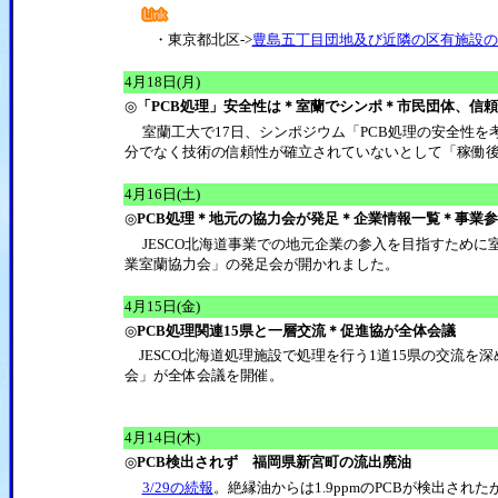
・東京都北区->
豊島五丁目団地及び近隣の区有施設の
4月18日(月)
◎
「PCB処理」安全性は＊室蘭でシンポ＊市民団体、信
室蘭工大で17日、シンポジウム「PCB処理の安全性を
分でなく技術の信頼性が確立されていないとして「稼働後
4月16日(土)
◎
PCB処理＊地元の協力会が発足＊企業情報一覧＊事業
JESCO北海道事業での地元企業の参入を目指すために
業室蘭協力会」の発足会が開かれました。
4月15日(金)
◎
PCB処理関連15県と一層交流＊促進協が全体会議
JESCO北海道処理施設で処理を行う1道15県の交流を
会」が全体会議を開催。
4月14日(木)
◎
PCB検出されず 福岡県新宮町の流出廃油
3/29の続報
。絶縁油からは1.9ppmのPCBが検出さ