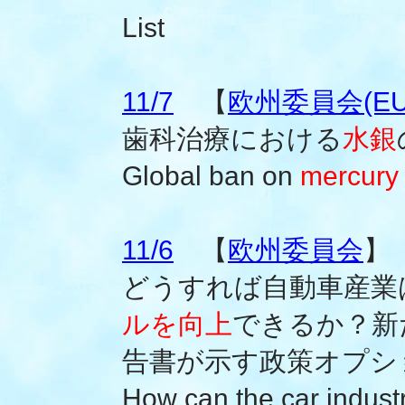
List
11/7
【
欧州委員会(EU
歯科治療における
水銀
Global ban on
mercury
11/6
【
欧州委員会
】
どうすれば自動車産業
ルを向上
できるか？新
告書が示す政策オプシ
How can the car indust