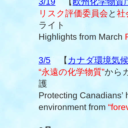
3/19
【
欧州化学物質庁(
リスク評価委員会
と
社
ライト
Highlights from March
3/5
【
カナダ環境気
“永遠の化学物質”
から
護
Protecting Canadians’ 
environment from
“fore