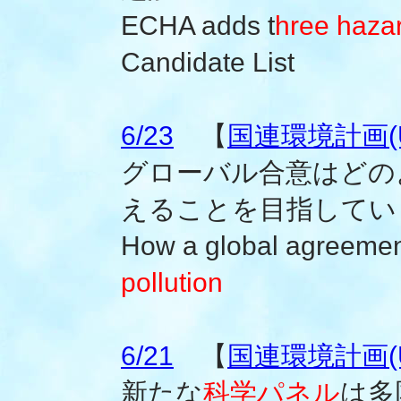
ECHA adds t
hree haza
Candidate List
6/23
【
国連環境計画(U
グローバル合意はどの
えることを目指してい
How a global agreemen
pollution
6/21
【
国連環境計画(U
新たな
科学パネル
は多