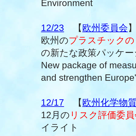
Environment
12/23
【
欧州委員会
欧州の
プラスチックの
の新たな政策パッケー
New package of measur
and strengthen Europe
12/17
【
欧州化学物質庁
12月の
リスク評価委員
イライト