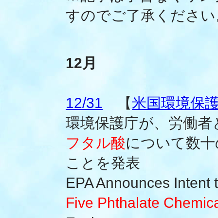
すのでご了承ください
12月
12/31
【
米国環境保護庁
環境保護庁が、労働者
フタル酸
について数十
ことを発表
EPA Announces Intent 
Five Phthalate Chemic