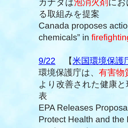
カナダは
泡消火剤
にお
る取組みを提案
Canada proposes action
chemicals” in
firefighti
9/22
【
米国環境保護庁(
環境保護庁は、
有害物
より改善された健康と
表
EPA Releases Proposal t
Protect Health and the