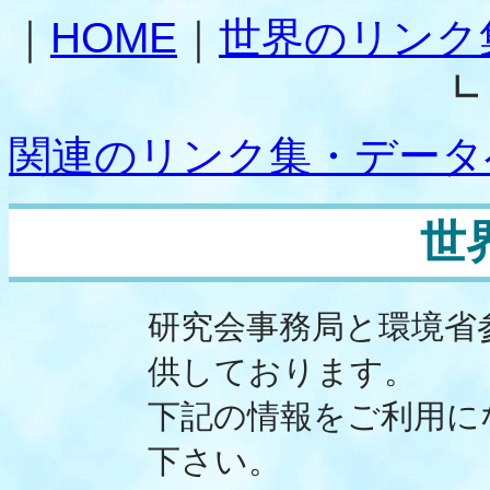
｜
HOME
｜
世界のリンク
┗
関連のリンク集・データ
世
研究会事務局と環境省
供しております。
下記の情報をご利用に
下さい。