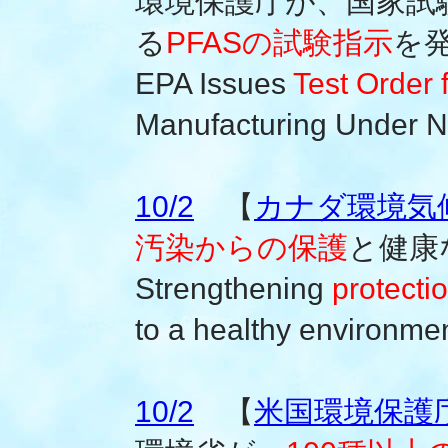
環境保護庁が、国家試
る
PFASの試験指示
を
EPA Issues
Test Order 
Manufacturing Under Na
10/2
【
カナダ環境気
汚染からの保護
と健康
Strengthening
protecti
to a healthy environme
10/2
【
米国環境保護庁(