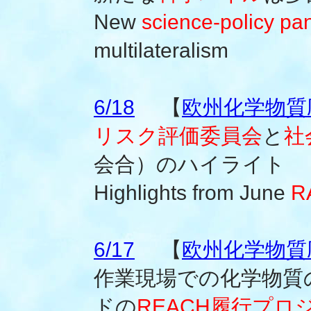
New
science-policy pa
multilateralism
6/18
【
欧州化学物質庁
リスク評価委員会
と
社
会合）のハイライト
Highlights from June
R
6/17
【
欧州化学物質庁
作業現場での化学物質
ドの
REACH履行プロ