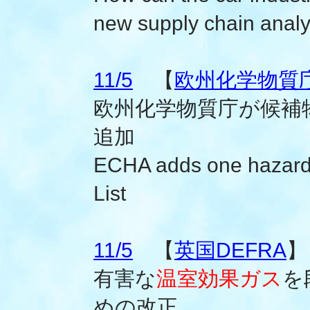
new supply chain analys
11/5
【
欧州化学物質庁(
欧州化学物質庁が候補
追加
ECHA adds one hazardo
List
11/5
【
英国DEFRA
】
有害な
温室効果ガス
を
めの改正