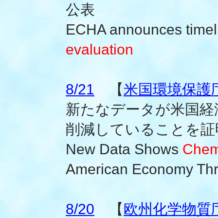
公表
ECHA announces timel
evaluation
8/21
【
米国環境保護庁(
新たなデータが米国経
削減していることを証
New Data Shows
Chem
American Economy Thr
8/20
【
欧州化学物質庁(