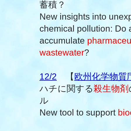
蓄積？
New insights into unexp
chemical pollution: Do 
accumulate
pharmaceut
wastewater
?
12/2
【
欧州化学物質庁(
ハチに関する
殺生物剤
ル
New tool to support
bio