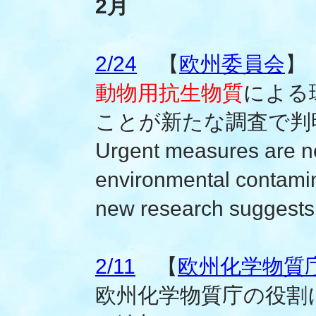
2月
2/24
【
欧州委員会
】
動物用抗生物質
による
ことが新たな調査で判
Urgent measures are n
environmental contami
new research suggests
2/11
【
欧州化学物質庁(
欧州化学物質庁の役割