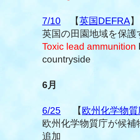
7/10
【
英国DEFRA
】
英国の田園地域を保護
Toxic lead ammunition
countryside
6月
6/25
【
欧州化学物質庁
欧州化学物質庁が候補
追加