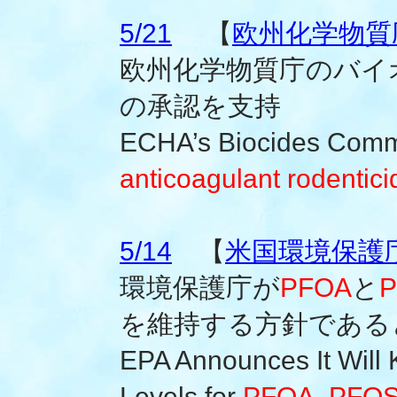
5/21
【
欧州化学物質庁
欧州化学物質庁のバイ
の承認を支持
ECHA’s Biocides Commi
anticoagulant rodentici
5/14
【
米国環境保護
環境保護庁が
PFOA
と
を維持する方針である
EPA Announces It Wil
Levels for
PFOA
,
PFO