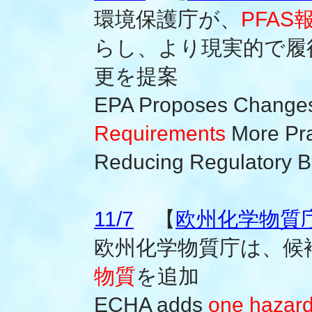
環境保護庁が、
PFAS
らし、より現実的で履
更を提案
EPA Proposes Change
Requirements
More Pra
Reducing Regulatory 
11/7
【
欧州化学物質庁(
欧州化学物質庁は、候
物質
を追加
ECHA adds
one hazar