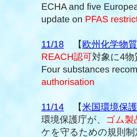
ECHA and five Europea
update on
PFAS restric
11/18
【
欧州化学物質庁
REACH認可
対象に4物
Four substances reco
authorisation
11/14
【
米国環境保護庁
環境保護庁が、
ゴム製
ケを守るための規則制