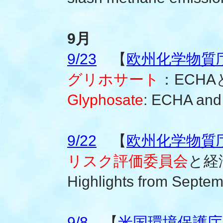
9月
9/23
【
欧州化学物質庁(
グリホサート
：ECHA
Glyphosate
: ECHA and
9/22
【
欧州化学物質庁(
リスク評価委員会
と経
Highlights from Septe
9/8
【
米国環境保護庁