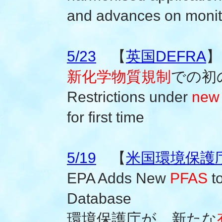
and advances on monito
5/23
【
英国DEFRA
】
新化学物質規制
での初
Restrictions under
new 
for first time
5/19
【
米国環境保護
EPA Adds New
PFAS
to
Database
環境保護庁が、新たな