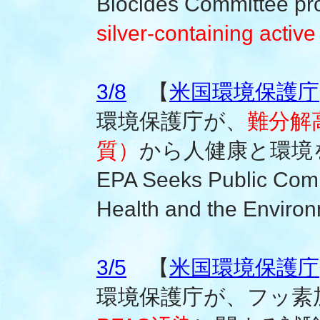
Biocides Committee pro
silver-containing activ
3/8
【
米国環境保護庁
環境保護庁が、
難分解
質）
から人健康と環境
EPA Seeks Public Com
Health and the Enviro
3/5
【
米国環境保護庁
環境保護庁が、フッ素