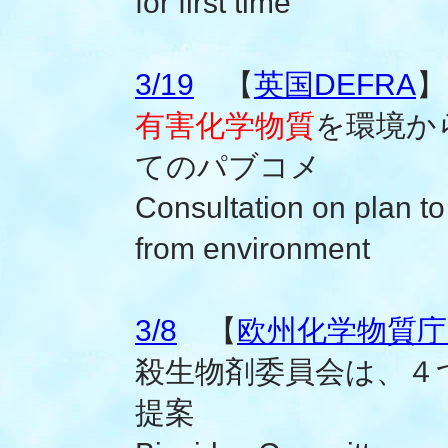
for first time
3/19
【
英国DEFRA
】
有害化学物質
を環境か
てのパブコメ
Consultation on plan 
from environment
3/8
【
欧州化学物質庁(
殺生物剤委員会は、４
提案