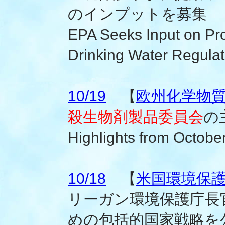
のインプットを募集
EPA Seeks Input on P
Drinking Water Regulat
10/19
【
欧州化学物質庁
殺生物剤製品委員会
の
Highlights from Octobe
10/18
【
米国環境保
リーガン環境保護庁長
めの包括的国家戦略を