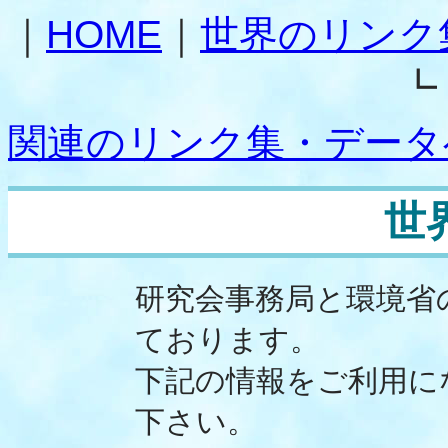
｜
HOME
｜
世界のリンク
┗
関連のリンク集・データ
世
研究会事務局と環境省
ております。
下記の情報をご利用に
下さい。