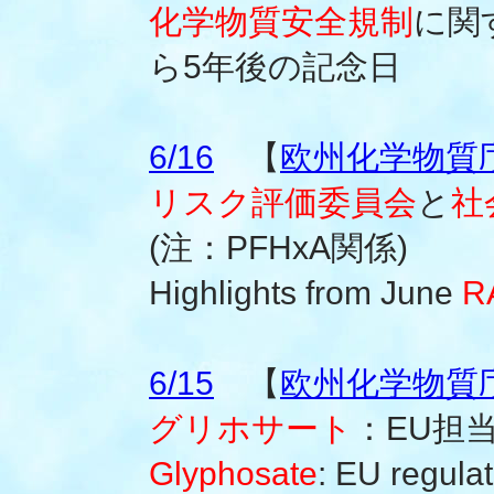
化学物質安全規制
に関
ら5年後の記念日
6/16
【
欧州化学物質庁(
リスク評価委員会
と
社
(注：PFHxA関係)
Highlights from June
R
6/15
【
欧州化学物質庁(
グリホサート
：EU担
Glyphosate
: EU regula