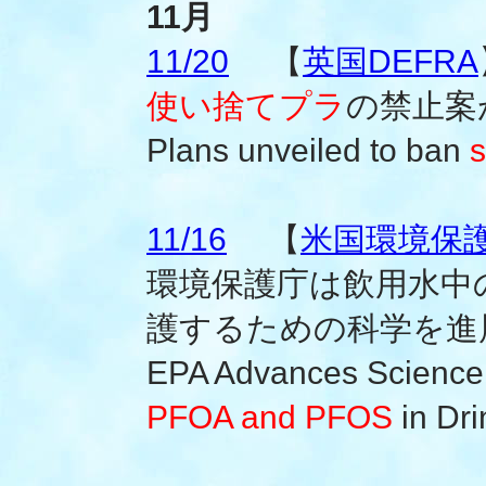
11月
11/20
【
英国DEFRA
使い捨てプラ
の禁止案
Plans unveiled to ban
s
11/16
【
米国環境保
環境保護庁は飲用水中の
護するための科学を進
EPA Advances Science t
PFOA and PFOS
in Dri