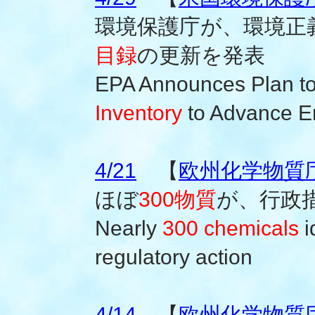
環境保護庁が、環境正
目録
の更新を発表
EPA Announces Plan t
Inventory
to Advance En
4/21
【
欧州化学物質庁(
ほぼ
300物質
が、行政
Nearly
300 chemicals
i
regulatory action
4/14
【
欧州化学物質庁(