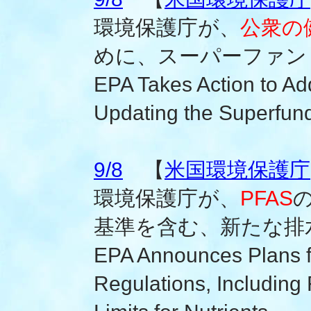
環境保護庁が、
公衆の
めに、スーパーファン
EPA Takes Action to A
Updating the Superfund 
9/8
【
米国環境保護庁
環境保護庁が、
PFAS
基準を含む、新たな排
EPA Announces Plans 
Regulations, Including F