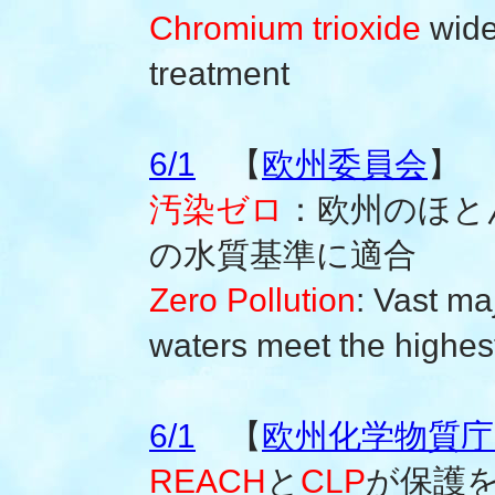
Chromium trioxide
wide
treatment
6/1
【
欧州委員会
】
汚染ゼロ
：欧州のほと
の水質基準に適合
Zero Pollution
: Vast ma
waters meet the highest
6/1
【
欧州化学物質庁(
REACH
と
CLP
が保護