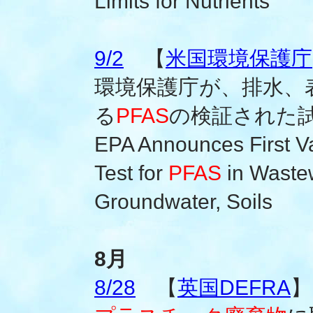
Limits for Nutrients
9/2
【
米国環境保護庁
環境保護庁が、排水、
る
PFAS
の検証された
EPA Announces First Va
Test for
PFAS
in Wastew
Groundwater, Soils
8月
8/28
【
英国DEFRA
】