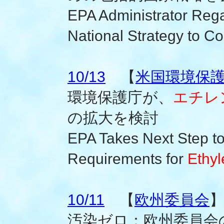
EPA Administrator Re
National Strategy to C
10/13
【
米国環境保
環境保護庁が、
エチレ
の拡大を検討
EPA Takes Next Step t
Requirements for
Ethy
10/11
【
欧州委員会
汚染ゼロ：欧州委員会