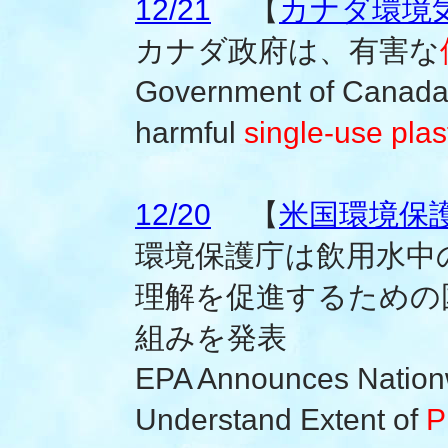
12/21
【
カナダ環境
カナダ政府は、有害な
Government of Canada 
harmful
single-use plas
12/20
【
米国環境保
環境保護庁は飲用水中
理解を促進するための
組みを発表
EPA Announces Nationwi
Understand Extent of
P