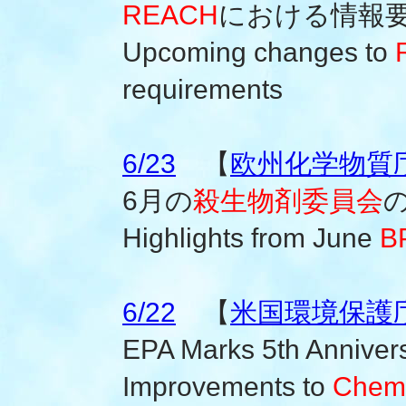
REACH
における情報
Upcoming changes to
requirements
6/23
【
欧州化学物質庁(
6月の
殺生物剤委員会
Highlights from June
B
6/22
【
米国環境保護
EPA Marks 5th Anniver
Improvements to
Chemi