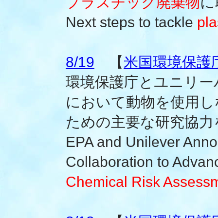
プラスチック廃棄物
に
Next steps to tackle
pla
8/19
【
米国環境保護
環境保護庁とユニリー
において動物を使用し
ための主要な研究協力
EPA and Unilever Ann
Collaboration to Adva
Chemical Risk Assess