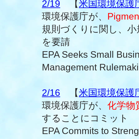
2/19
【
米国環境保護
環境保護庁が、
Pigment
規則づくりに関し、小
を要請
EPA Seeks Small Busin
Management Rulemaki
2/16
【
米国環境保護
環境保護庁が、
化学物
することにコミット
EPA Commits to Streng