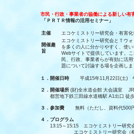
市民・行政・事業者の協働による新しい有
「ＰＲＴＲ情報の活用セミナー」
主催
エコケミストリー研究会・有害化
エコケミストリー研究会とＴウォ
開催趣
を多くの人に分かりやすく、使い
旨
Webサイトで提供しています。
民、行政、事業者らが有効に活用
題について討論する場を企画しま
１．開催日時
平成15年11月22日(土) 午
２．開催場所
(財)全水道会館 大会議室 J
都営地下鉄三田線水道橋駅 A1出口 徒歩
３．参加費
無料（ただし、資料代500円）
４．プログラム
13:15～15:15 エコケミストリー研究
エコケミストリー研究会（横浜国