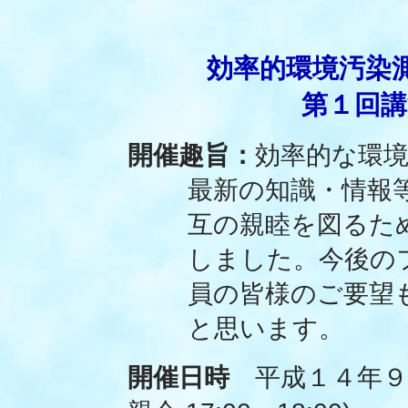
効率的環境汚染
第１回講
開催趣旨：
効率的な環
最新の知識・情報
互の親睦を図るた
しました。今後の
員の皆様のご要望
と思います。
開催日時
平成１４年９月４日