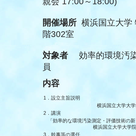
親会 17:00～18:00)
開催場所
横浜国立大学 
階302室
対象者
効率的環境汚染
員
内容
1．設立主旨説明
横浜国立大学大学院 教
2．講演
「効率的な環境汚染測定・評価技術の新
横浜国立大学大学院 教
3．幹事等の選任