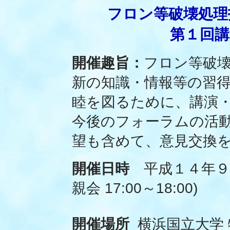
フロン等破壊処理
第１回講
開催趣旨：
フロン等破
新の知識・情報等の習
睦を図るために、講演
今後のフォーラムの活
望も含めて、意見交換
開催日時
平成１４年９月３日
親会 17:00～18:00)
開催場所
横浜国立大学 