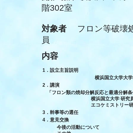
階302室
対象者
フロン等破壊処
員
内容
1．設立主旨説明
横浜国立大学大学院 教
2．講演
「フロン類の焼却分解反応と最適分解条
横浜国立大学 研究員、
エコケミストリー研究会 
3．幹事等の選任
4．意見交換
今後の活動について